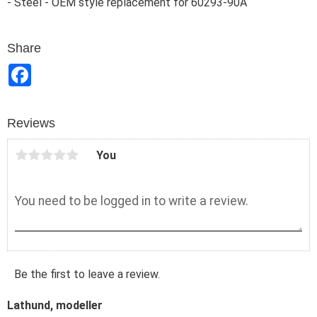
- Steel - OEM style replacement for 60293-90A
Share
F
a
c
e
b
Reviews
o
o
k
You
Be the first to leave a review.
Lathund, modeller