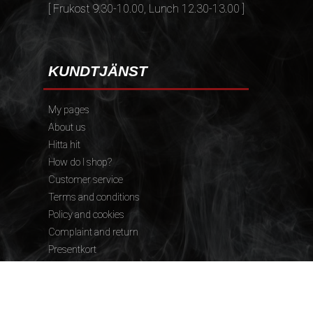
[ Frukost 9.30-10.00, Lunch 12.30-13.00 ]
KUNDTJÄNST
My pages
About us
Hitta hit
How do I shop?
Customer service
Terms and conditions
Policy and cookies
Complaint and return
Presentkort
FÖLJ OSS