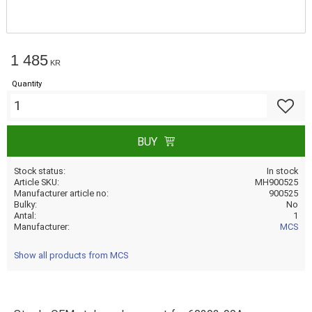
1 485
KR
Quantity
Add to f
BUY
Stock status
In stock
Article SKU
MH900525
Manufacturer article no
900525
Bulky
No
Antal
1
Manufacturer
MCS
Show all products from MCS