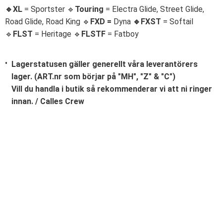
🔹XL
= Sportster 🔹
Touring
= Electra Glide, Street Glide,
Road Glide, Road King 🔹
FXD =
Dyna
🔹
FXST
= Softail
🔹
FLST
= Heritage 🔹
FLSTF
= Fatboy
Lagerstatusen gäller generellt våra leverantörers
lager. (ART.nr som börjar på "MH", "Z" & "C")
Vill du handla i butik så rekommenderar vi att ni ringer
innan. / Calles Crew