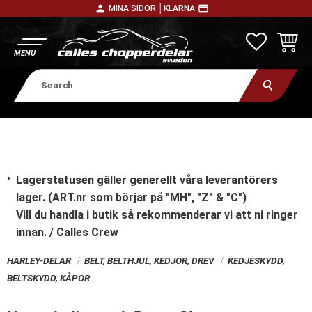
person
payment
MINA SIDOR │
KLARNA
Menu
FAVORITE
BASKE
Lagerstatusen gäller generellt våra leverantörers
lager. (ART.nr som börjar på "MH", "Z" & "C")
Vill du handla i butik
så rekommenderar vi att ni ringer
innan. / Calles Crew
HARLEY-DELAR
BELT, BELTHJUL, KEDJOR, DREV
KEDJESKYDD,
BELTSKYDD, KÅPOR