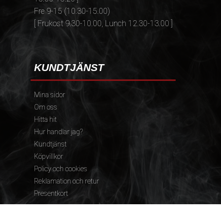
Fre 9-15 (10.30-15.00)
[ Frukost 9.30-10.00, Lunch 12.30-13.00 ]
KUNDTJÄNST
Mina sidor
Om oss
Hitta hit
Hur handlar jag?
Kundtjänst
Köpvillkor
Policy och cookies
Reklamation och retur
Presentkort