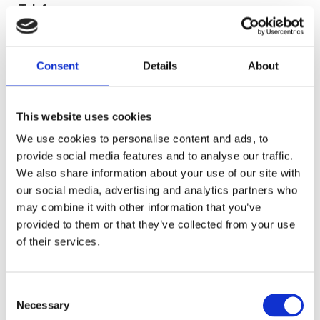
Telefon:
Växel - 0472-77131
Företagsnamn:
Consent
Details
About
Calles Chopperdelar
Org.nr:
This website uses cookies
556643-3362
We use cookies to personalise content and ads, to
provide social media features and to analyse our traffic.
Adress:
We also share information about your use of our site with
Berg 1 Slätthög
our social media, advertising and analytics partners who
34263 Moheda
may combine it with other information that you’ve
Sverige
provided to them or that they’ve collected from your use
of their services.
C
Necessary
o