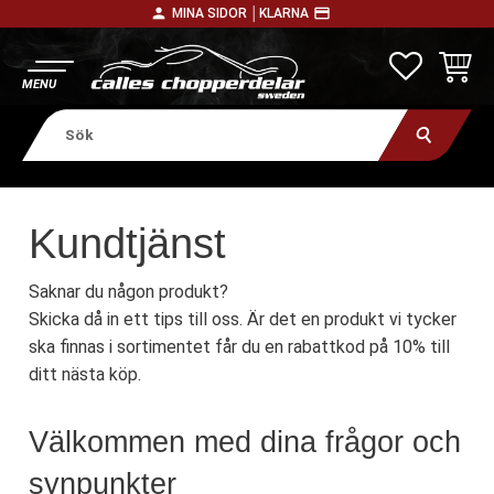
person
payment
MINA SIDOR │
KLARNA
Meny
FAVORITE
KUNDV
Kundtjänst
Saknar du någon produkt?
Skicka då in ett tips till oss. Är det en produkt vi tycker
ska finnas i sortimentet får du en rabattkod på 10% till
ditt nästa köp.
Välkommen med dina frågor och
synpunkter