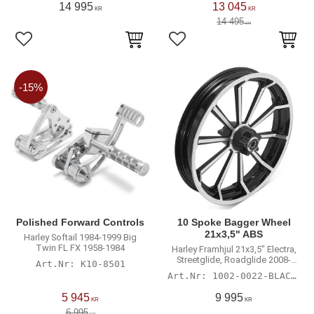
14 995
13 045
KR
KR
14 495
KR
Lägg till i favoriter
Lägg till i favoriter
15
%
Polished Forward Controls
10 Spoke Bagger Wheel
21x3,5" ABS
Harley Softail 1984-1999 Big
Twin FL FX 1958-1984
Harley Framhjul 21x3,5" Electra,
Streetglide, Roadglide 2008-
K10-8501
2022 med 25 mm lager ABS
1002-0022-BLACK-3
5 945
9 995
KR
KR
6 995
KR