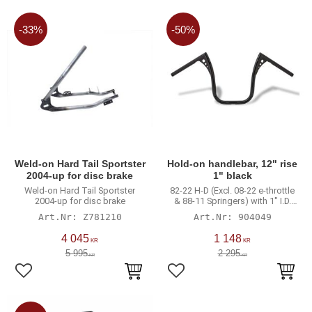
33
%
50
%
Weld-on Hard Tail Sportster
Hold-on handlebar, 12" rise
2004-up for disc brake
1" black
Weld-on Hard Tail Sportster
82-22 H-D (Excl. 08-22 e-throttle
2004-up for disc brake
& 88-11 Springers) with 1" I.D.
risers
Z781210
904049
4 045
1 148
KR
KR
5 995
2 295
KR
KR
Lägg till i favoriter
Lägg till i favoriter