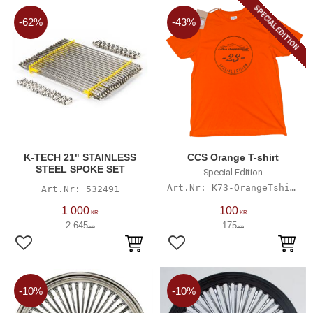
SPECIAL EDITION
62
%
43
%
K-TECH 21" STAINLESS
CCS Orange T-shirt
STEEL SPOKE SET
Special Edition
K73-OrangeTshirtS
532491
1 000
100
KR
KR
2 645
175
KR
KR
Lägg till i favoriter
Lägg till i favoriter
10
%
10
%