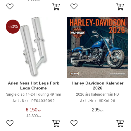
Lägg till i favoriter
Lägg till i favoriter
50
%
Arlen Ness Hot Legs Fork
Harley Davidson Kalender
Legs Chrome
2026
Single disc 14-24 Touring 49 mm
2026 års kalender från HD
PE04030092
HDKAL26
6 150
295
KR
KR
12 300
KR
Lägg till i favoriter
Lägg till i favoriter