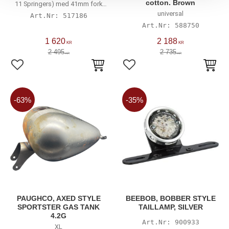
cotton. Brown
11 Springers) med 41mm fork
tubes
universal
517186
588750
1 620
2 188
KR
KR
2 495
2 735
KR
KR
Lägg till i favoriter
Lägg till i favoriter
63
%
35
%
PAUGHCO, AXED STYLE
BEEBOB, BOBBER STYLE
SPORTSTER GAS TANK
TAILLAMP, SILVER
4.2G
900933
XL