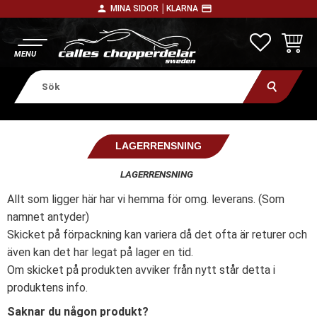
person
payment
MINA SIDOR │
KLARNA
Meny
FAVORITE
KUNDV
LAGERRENSNING
LAGERRENSNING
Allt som ligger här har vi hemma för omg. leverans. (Som
namnet antyder)
Skicket på förpackning kan variera då det ofta är returer och
även kan det har legat på lager en tid.
Om skicket på produkten avviker från nytt står detta i
produktens info.
Saknar du någon produkt?