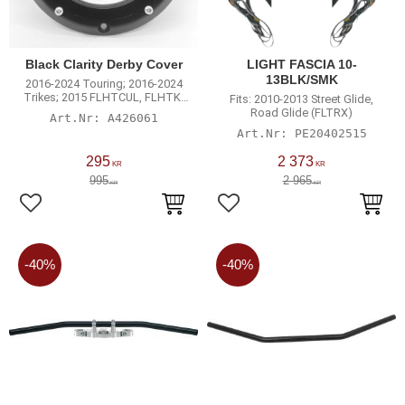
Black Clarity Derby Cover
LIGHT FASCIA 10-
13BLK/SMK
2016-2024 Touring; 2016-2024
Trikes; 2015 FLHTCUL, FLHTK;
Fits: 2010-2013 Street Glide,
2007-2015 Touring, Trikes with
Road Glide (FLTRX)
A426061
narrow profile primary cover
PE20402515
295
2 373
KR
KR
995
2 965
KR
KR
Lägg till i favoriter
Lägg till i favoriter
40
%
40
%