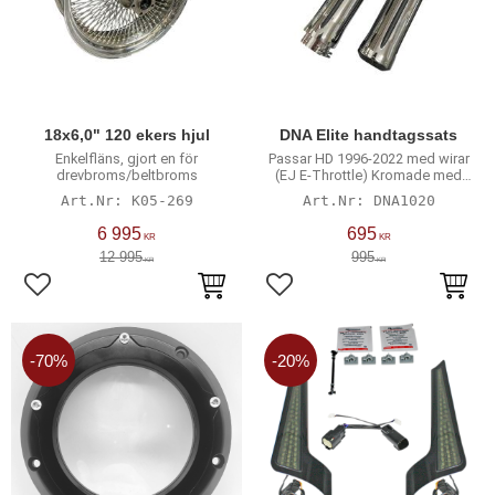
18x6,0" 120 ekers hjul
DNA Elite handtagssats
Enkelfläns, gjort en för
Passar HD 1996-2022 med wirar
drevbroms/beltbroms
(EJ E-Throttle) Kromade med
gummiribbor
K05-269
DNA1020
6 995
695
KR
KR
12 995
995
KR
KR
Lägg till i favoriter
Lägg till i favoriter
70
%
20
%