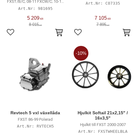
with 180/200 Tire
FXST/B/C; 08-11 FXCW/C; 10-12
C07335
FLSTSE; 13-16 FXSB
981695
5 209
7 105
KR
KR
8 015
7 895
KR
KR
Lägg till i favoriter
Lägg till i favoriter
10
%
Revtech 5 vxl växellåda
Hjulkit Softail 21x2,15" /
16x3,5"
FXST 86-99 Polerad
Hjulkit till FXST 2000-2007
RVTECH5
FXSTWHEELBLA