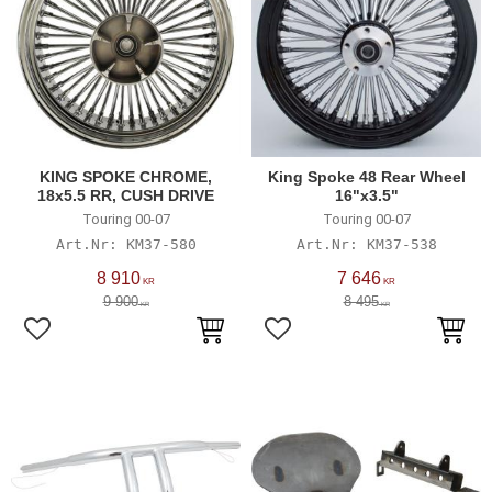
KING SPOKE CHROME,
King Spoke 48 Rear Wheel
18x5.5 RR, CUSH DRIVE
16"x3.5"
Touring 00-07
Touring 00-07
KM37-580
KM37-538
8 910
7 646
KR
KR
9 900
8 495
KR
KR
Lägg till i favoriter
Lägg till i favoriter