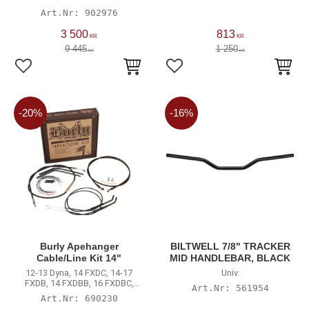
902976
3 500
813
KR
KR
9 445
1 250
KR
KR
Lägg till i favoriter
Lägg till i favoriter
20
%
16
%
Burly Apehanger
BILTWELL 7/8" TRACKER
Cable/Line Kit 14"
MID HANDLEBAR, BLACK
12-13 Dyna, 14 FXDC, 14-17
Univ.
FXDB, 14 FXDBB, 16 FXDBC,
561954
except 12 FLD, 12 FXDF, 13
690230
FLD103, 13 FXDF103