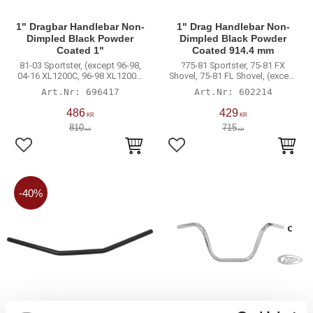
1" Dragbar Handlebar Non-
1" Drag Handlebar Non-
Dimpled Black Powder
Dimpled Black Powder
Coated 1"
Coated 914.4 mm
81-03 Sportster, (except 96-98,
?75-81 Sportster, 75-81 FX
04-16 XL1200C, 96-98 XL1200S,
Shovel, 75-81 FL Shovel, (except
98-03 XL53C, 04-07 XL1200R, 04-
80-81 FLT, 81 FLTC)
696417
602214
09 XL883), 91-05 Dyna, 89-94 FX
Model, 90-16 ...
486
429
KR
KR
810
715
KR
KR
Lägg till i favoriter
Lägg till i favoriter
40
%