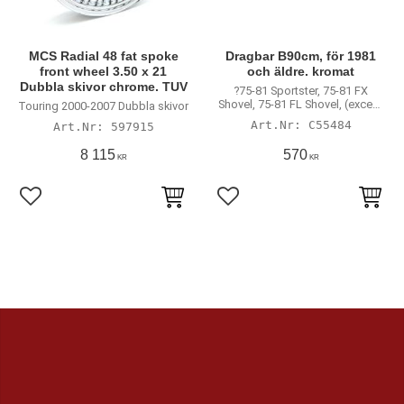
MCS Radial 48 fat spoke
Dragbar B90cm, för 1981
front wheel 3.50 x 21
och äldre. kromat
Dubbla skivor chrome. TUV
?75-81 Sportster, 75-81 FX
Shovel, 75-81 FL Shovel, (except
Touring 2000-2007 Dubbla skivor
80-81 FLT, 81 FLTC)
C55484
597915
8 115
570
KR
KR
Lägg till i favoriter
Lägg till i favoriter