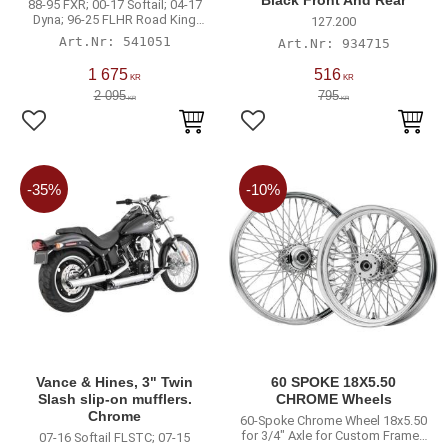
Black Front And Rear
88-95 FXR; 00-17 Softail; 04-17
Dyna; 96-25 FLHR Road King
127.200
mode
541051
934715
1 675
516
KR
KR
2 095
795
KR
KR
Lägg till i favoriter
Lägg till i favoriter
35
%
10
%
Vance & Hines, 3" Twin
60 SPOKE 18X5.50
Slash slip-on mufflers.
CHROME Wheels
Chrome
60-Spoke Chrome Wheel 18x5.50
for 3/4" Axle for Custom Frames
07-16 Softail FLSTC; 07-15