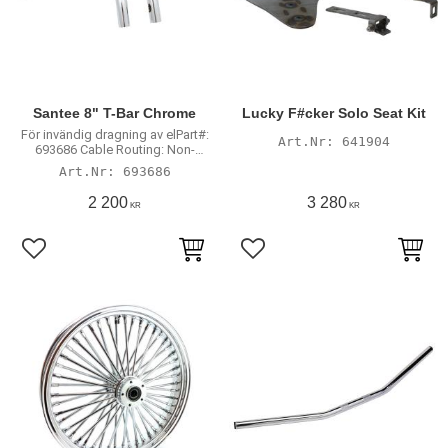
Santee 8" T-Bar Chrome
Lucky F#cker Solo Seat Kit
För invändig dragning av elPart#:
641904
693686 Cable Routing: Non-
Dimpled, 4-Hole Color: Chrome
693686
Height mm: 200 mm Bar ø: 1 1/4"
Pullback: 279 mm Clamp ø:
2 200
3 280
KR
KR
Integrated Risers Width: 775 mm
Lägg till i favoriter
Lägg till i favoriter