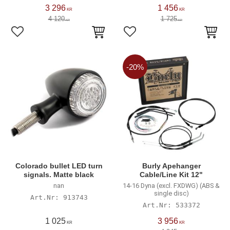
3 296
1 456
KR
KR
4 120
1 725
KR
KR
Lägg till i favoriter
Lägg till i favoriter
20
%
Colorado bullet LED turn
Burly Apehanger
signals. Matte black
Cable/Line Kit 12"
nan
14-16 Dyna (excl. FXDWG) (ABS &
single disc)
913743
533372
1 025
3 956
KR
KR