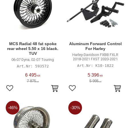
MCS Radial 48 fat spoke
Aluminum Forward Control
rear wheel 5.50 x 16 black.
For Harley
TUV
Harley-Davidson FXBB FXLR
2018-2021 FXST 2020-2021
06-07 Dyna; 02-07 Touring
K10-1822
593572
6 495
5 396
KR
KR
7 875
5 995
KR
KR
Lägg till i favoriter
Lägg till i favoriter
46
%
30
%