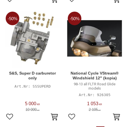
Lägg till i favoriter
Lägg till i favoriter
50
%
50
%
S&S, Super D carburetor
National Cycle VStream®
only
Windshield 12" (kopia)
98-13 all FLTR Road Glide
SSSUPERD
models
926305
5 000
1 053
KR
KR
10 000
2 105
KR
KR
Lägg till i favoriter
Lägg till i favoriter