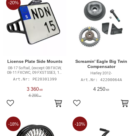
20
%
License Plate Side Mounts
Screamin' Eagle Big Twin
Compensator
08-17 Softail, (except 08 FXCW,
08-11 FXCWC, 09 FXSTSSE3, 13-
Harley 2012-
14 FXSBSE, 14-17 FXSB, 16-17
PE20301399
42200064A
FXSE)
3 360
4 250
KR
KR
4 200
KR
Lägg till i favoriter
Lägg till i favoriter
18
%
10
%