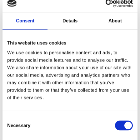
1" Drag Handlebar Non-
ZODIAC ONE INCH
Dimpled Black Powder
DIAMETER APE HANGER
Coated 812.8 mm
18" Ape Hanger, chrome, no
Consent
Details
About
dimples
?75-81 Sportster, 75-81 FX
Shovel, 75-81 FL Shovel, (except
Z096124
80-81 FLT, 81 FLTC)
602215
This website uses cookies
309
1 455
KR
KR
515
We use cookies to personalise content and ads, to
KR
provide social media features and to analyse our traffic.
Lägg till i favoriter
Lägg till i favoriter
We also share information about your use of our site with
our social media, advertising and analytics partners who
20
%
20
%
may combine it with other information that you’ve
provided to them or that they’ve collected from your use
of their services.
C
Necessary
o
n