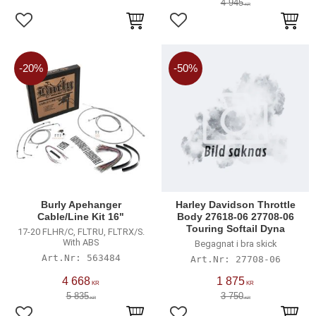
4 945
KR
Lägg till i favoriter
Lägg till i favoriter
20
%
50
%
Burly Apehanger
Harley Davidson Throttle
Cable/Line Kit 16"
Body 27618-06 27708-06
Touring Softail Dyna
17-20 FLHR/C, FLTRU, FLTRX/S.
With ABS
Begagnat i bra skick
563484
27708-06
4 668
1 875
KR
KR
5 835
3 750
KR
KR