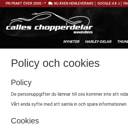
local_shipping
FRI FRAKT ÖVER 2000:- *
NU ÄVEN HEMLEVERANS │ GOOGLE:4.8 ✰│ FA
NYHETER
HARLEY-DELAR
THUN
Policy och cookies
Policy
De personuppgifter du lämnar till oss kommer inte att vidar
Vårt enda syfte med att samla in och spara informationen ä
Cookies