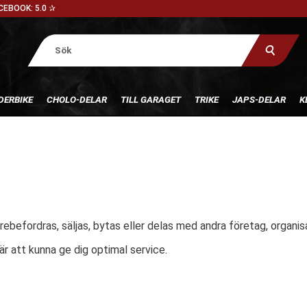
CEBOOK: 5.0 ✰
DERBIKE
CHOLO-DELAR
TILL GARAGET
TRIKE
JAPS-DELAR
K
ebefordras, säljas, bytas eller delas med andra företag, organis
r att kunna ge dig optimal service.