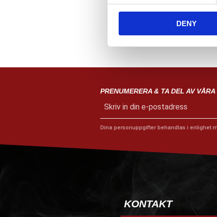
e
n
DENY
t
S
e
l
e
c
PRENUMERERA & TA DEL AV VÅRA
t
i
o
Dina personuppgifter behandlas i enlighet 
n
KONTAKT