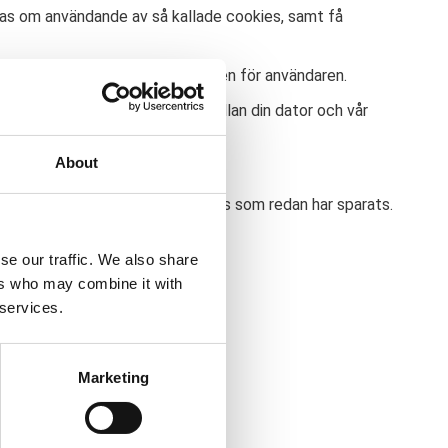
ras om användande av så kallade cookies, samt få
annat för att förbättra webbplatsen för användaren.
ida, skickas session cookies mellan din dator och vår
ina sidor.
About
r när du stänger din webbläsare.
a bort eventuella session cookies som redan har sparats.
.
se our traffic. We also share
ers who may combine it with
 services.
Marketing