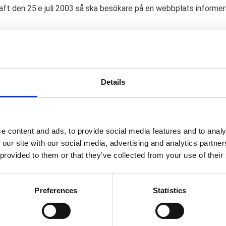
aft den 25:e juli 2003 så ska besökare på en webbplats informe
paras i din dator och lagrar information. Cookies används bland 
å kallade session cookies. När du är inne och surfar på en webbs
 gälla vad du har lagt i din varukorg, eller om du är inloggad på M
Details
ession cookies lagras inte permanent i din dator, utan försvinne
m kan avaktivera session cookies. Oftast går det också bra att t
bbplats, kommer webbplatsen inte att fungera tillfredsställande
e content and ads, to provide social media features and to analy
g av din IP-adress för mätning av besöksfrekvens.
 our site with our social media, advertising and analytics partn
on om session cookies i webbutiken.
 provided to them or that they’ve collected from your use of their
Preferences
Statistics