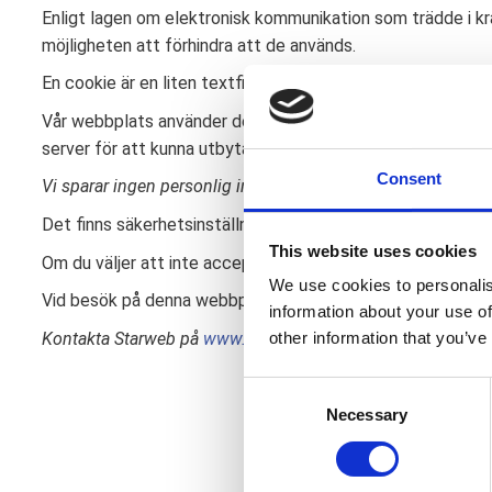
Enligt lagen om elektronisk kommunikation som trädde i kr
möjligheten att förhindra att de används.
En cookie är en liten textfil (oftast mindre än 1 kB) som s
Vår webbplats använder den vänliga varianten av cookies, s
server för att kunna utbyta information. Det kan till exempel
Consent
Vi sparar ingen personlig information via session cookies.
S
Det finns säkerhetsinställningar i de flesta webbläsare so
This website uses cookies
Om du väljer att inte acceptera session cookies på vår we
We use cookies to personalis
Vid besök på denna webbplats sker automatisk registrerin
information about your use of
Kontakta Starweb på
www.starweb.se
för vidare informati
other information that you’ve
C
Necessary
o
n
s