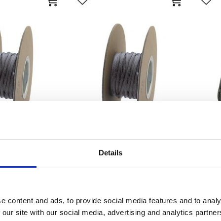
avoriter
Lägg till i favoriter
Lägg 
hrink tube. 25ft
NAMZ, braided flex sleeving.
ME
Details
l, Black
Black, ID
iversal
MH578371
MH548130
415
145
KR
KR
e content and ads, to provide social media features and to analy
 our site with our social media, advertising and analytics partn
avoriter
Lägg till i favoriter
Lägg 