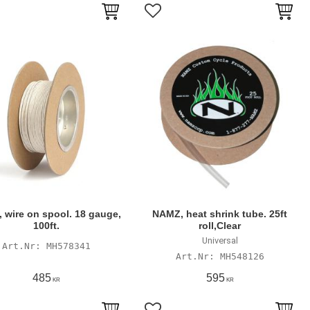
till i favoriter
Lägg till i favoriter
 wire on spool. 18 gauge,
NAMZ, heat shrink tube. 25ft
100ft.
roll,Clear
Universal
MH578341
MH548126
485
595
KR
KR