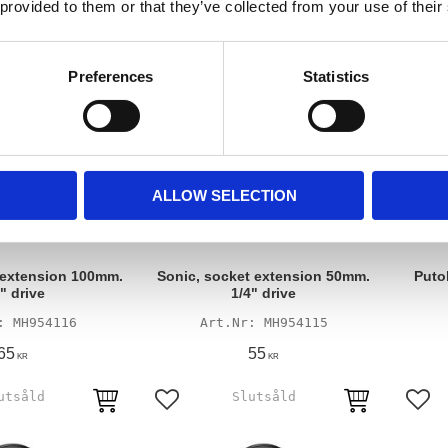
 provided to them or that they’ve collected from your use of their
Preferences
Statistics
ALLOW SELECTION
 extension 100mm.
Sonic, socket extension 50mm.
Puto
" drive
1/4" drive
MH954116
MH954115
65
55
KR
KR
avoriter
Lägg till i favoriter
Lägg 