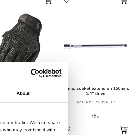
till i favoriter
Lägg till i favoriter
CHANIX THE ORIGINAL
Sonic, socket extension 150mm.
About
GLOVES, B/C
1/4" drive
MH934049
MH954117
365
75
KR
KR
se our traffic. We also share
ers who may combine it with
till i favoriter
Lägg till i favoriter