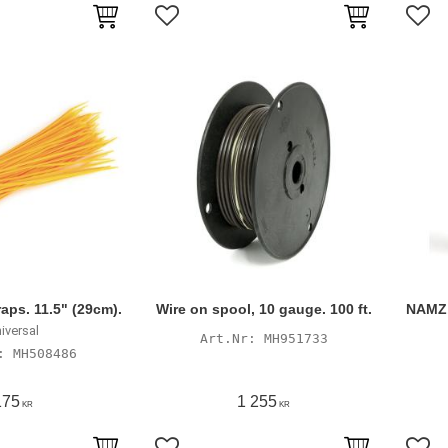
avoriter
Lägg till i favoriter
Lägg 
aps. 11.5" (29cm).
Wire on spool, 10 gauge. 100 ft.
NAMZ,
iversal
MH951733
MH508486
175
1 255
KR
KR