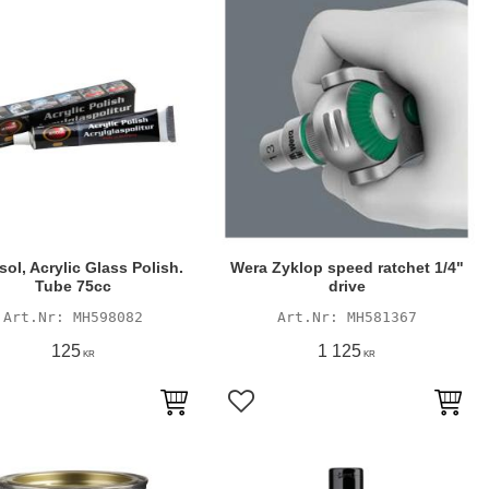
ol, Acrylic Glass Polish.
Wera Zyklop speed ratchet 1/4"
Tube 75cc
drive
MH598082
MH581367
125
1 125
KR
KR
till i favoriter
Lägg till i favoriter