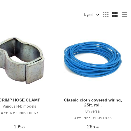
Välj sortering
V
CRIMP HOSE CLAMP
Classic cloth covered wiring,
25ft. roll.
Various H-D models
Universal
MH910067
MH951826
195
265
KR
KR