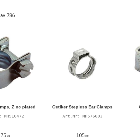
av
786
mps, Zinc plated
Oetiker Stepless Ear Clamps
MH510472
MH576603
275
105
KR
KR