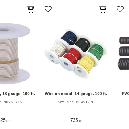
avoriter
Lägg till i favoriter
Lägg 
 18 gauge. 100 ft.
Wire on spool, 14 gauge. 100 ft.
PVC
MH951715
MH951726
525
735
KR
KR