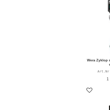
Wera Zyklop s
1
Lägg till i f