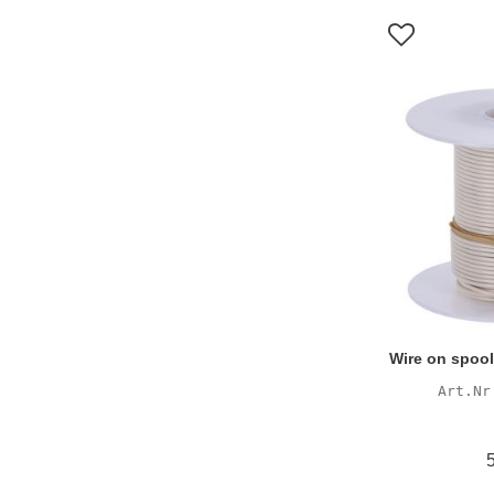
Lägg till i f
Wire on spool,