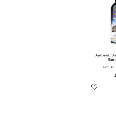
Autosol, S
Bott
Lägg till i f