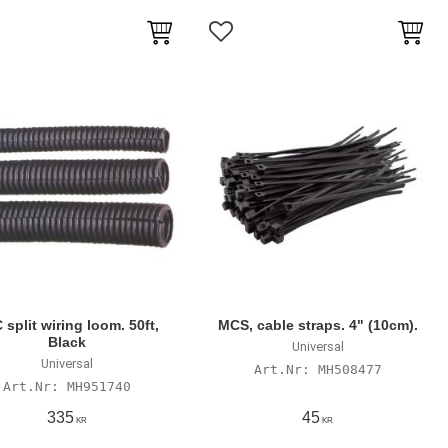
till i favoriter
Lägg till i favoriter
 split wiring loom. 50ft,
MCS, cable straps. 4" (10cm).
Black
Universal
Universal
MH508477
MH951740
335
45
KR
KR