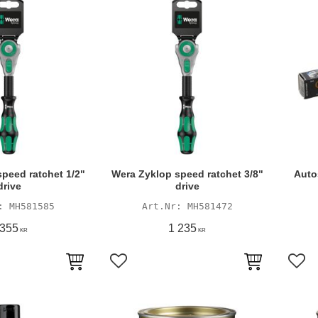
peed ratchet 1/2"
Wera Zyklop speed ratchet 3/8"
Autos
drive
drive
MH581585
MH581472
 355
1 235
KR
KR
avoriter
Lägg till i favoriter
Lägg 