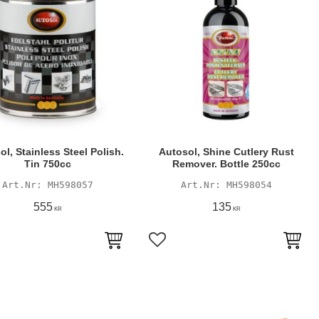
l, Stainless Steel Polish.
Autosol, Shine Cutlery Rust
Tin 750cc
Remover. Bottle 250cc
MH598057
MH598054
555
135
KR
KR
till i favoriter
Lägg till i favoriter