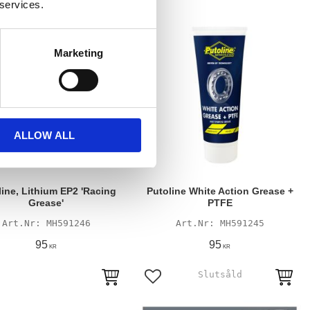
 services.
Marketing
ALLOW ALL
line, Lithium EP2 'Racing
Putoline White Action Grease +
Grease'
PTFE
MH591246
MH591245
95
95
KR
KR
till i favoriter
Lägg till i favoriter