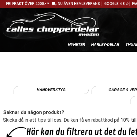
local_shipping
FRI FRAKT ÖVER 2000:- *
NU ÄVEN HEMLEVERANS │ GOOGLE:4.8 ✰│ FA
NYHETER
HARLEY-DELAR
THUN
HANDVERKTYG
GARAGE & VE
Saknar du någon produkt?
Skicka då in ett tips till oss. Du kan få en rabattkod på 10% til