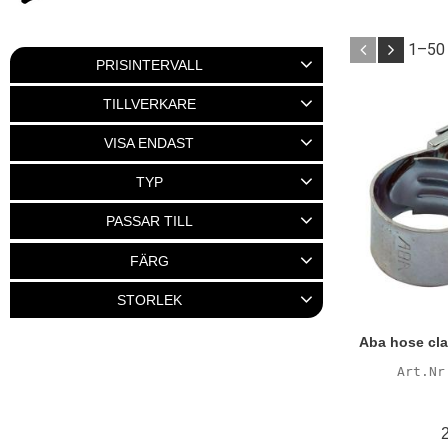
1–
50
PRISINTERVALL
35
37 455
TILLVERKARE
ABA
1
ABUS
31
Acebikes
17
VISA ENDAST
Autosol
34
Finns i lager
518
TYP
Visa fler
Coolant
5
Grease
3
Inerior
1
PASSAR TILL
Jet
1
V-ROD
2
XG
2
FÄRG
Visa fler
Blå
6
Blå/Svart
1
Blå/Vit
1
STORLEK
Brun
4
1/4"
5
3/8"
5
3/4"
4
1/2"
3
Aba hose cla
Visa fler
Visa fler