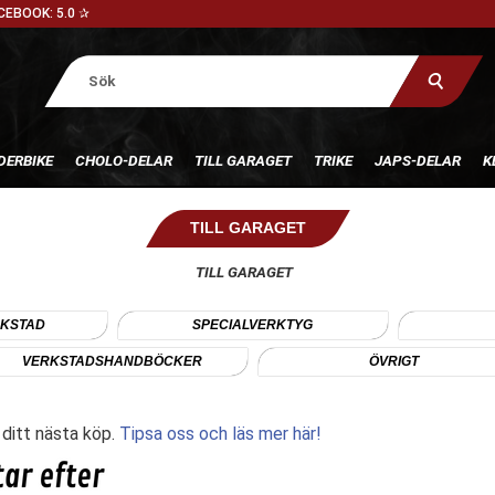
CEBOOK: 5.0 ✰
DERBIKE
CHOLO-DELAR
TILL GARAGET
TRIKE
JAPS-DELAR
K
TILL GARAGET
TILL GARAGET
RKSTAD
SPECIALVERKTYG
VERKSTADSHANDBÖCKER
ÖVRIGT
l ditt nästa köp.
Tipsa oss och läs mer här!