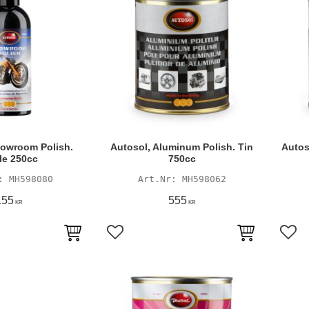
howroom Polish.
Autosol, Aluminum Polish. Tin
Autoso
le 250cc
750cc
MH598080
MH598062
155
555
KR
KR
avoriter
Lägg till i favoriter
Lägg 