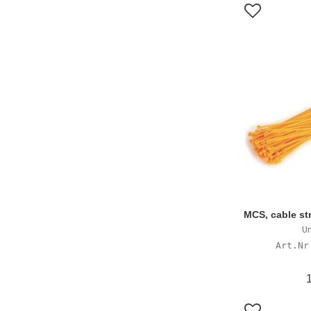
Lägg till i f
MCS, cable str
Un