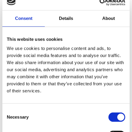
Dela med dig
Consent
Details
About
F
a
c
e
This website uses cookies
b
Omdömen
o
We use cookies to personalise content and ads, to
o
provide social media features and to analyse our traffic.
k
Du
We also share information about your use of our site with
our social media, advertising and analytics partners who
may combine it with other information that you’ve
provided to them or that they’ve collected from your use
of their services.
Bli den första att lämna ett omdöme.
C
Necessary
o
Lathund, modeller
n
🔹XL
= Sportster 🔹
Touring
= Electra Glide, Street Glide,