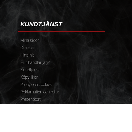
KUNDTJÄNST
Mina sidor
Om oss
Hitta hit
Hur handlar jag?
Kundtjänst
Köpvillkor
Policy och cookies
Reklamation och retur
Presentkort
FÖLJ OSS