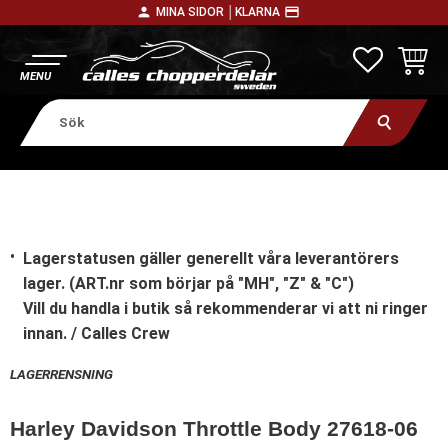
person
payment
MINA SIDOR │
KLARNA
Meny
FAVORITE
KUNDV
Lagerstatusen gäller generellt våra leverantörers
lager. (ART.nr som börjar på "MH", "Z" & "C")
Vill du handla i butik
så rekommenderar vi att ni ringer
innan. / Calles Crew
LAGERRENSNING
Harley Davidson Throttle Body 27618-06