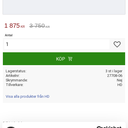
Nedsatt pris:
1 875
Ordinarie pris:
3 750
KR
KR
Antal
Lägg till
KÖP
Lagerstatus
3 st i lager
Artikelnr
27708-06
Skrymmande
Nej
Tillverkare
HD
Visa alla produkter från HD
27618-06