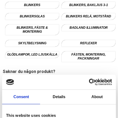
BLINKERS
BLINKERS, BAKLJUS 3-1
BLINKERSGLAS
BLINKERS RELÄ, MOTSTÅND
BLINKERS, FÄSTE &
BADLAND ILLUMINATOR
MONTERING
SKYLTBELYSNING
REFLEXER
GLÖDLAMPOR, LED LJUSKÄLLA
FÄSTEN, MONTERING,
PACKNINGAR
Saknar du någon produkt?
Skicka då in ett tips till oss. Du kan få en rabattkod på 10%
till ditt nästa köp.
Tipsa oss och läs mer här!
Consent
Details
About
This website uses cookies