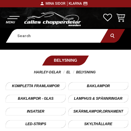
person
payment
MINA SIDOR │
KLARNA
Menu
FAVORITE
BASKE
BELYSNING
HARLEY-DELAR
EL
BELYSNING
KOMPLETTA FRAMLAMPOR
BAKLAMPOR
BAKLAMPOR - GLAS
LAMPHUS & SPÄNNRINGAR
INSATSER
SKÄRMLAMPOR,ORNAMENT
LED-STRIPS
SKYLTHÅLLARE