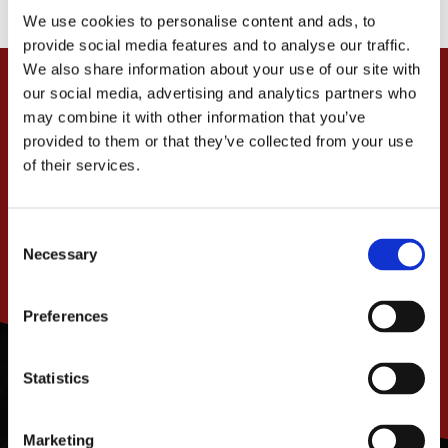
We use cookies to personalise content and ads, to
provide social media features and to analyse our traffic.
We also share information about your use of our site with
our social media, advertising and analytics partners who
may combine it with other information that you’ve
provided to them or that they’ve collected from your use
of their services.
C
Necessary
o
n
s
Preferences
PRENUMERERA
e
n
t
Statistics
S
e
Marketing