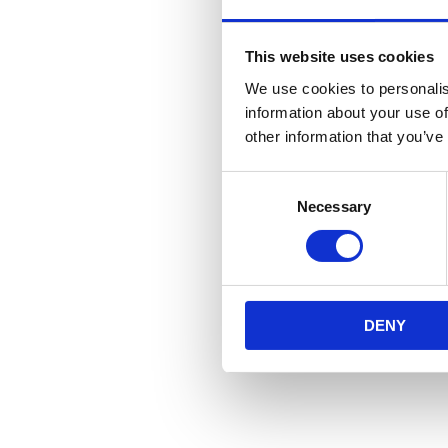
This website uses cookies
We use cookies to personalis
information about your use of
other information that you’ve
C
Necessary
o
n
s
e
n
DENY
t
S
e
l
e
c