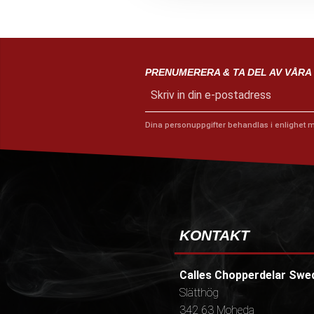
t
i
o
n
PRENUMERERA & TA DEL AV VÅRA
Dina personuppgifter behandlas i enlighet 
KONTAKT
Calles Chopperdelar Swe
Slätthög
342 63 Moheda