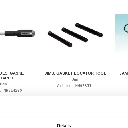
OLS, GASKET
JIMS, GASKET LOCATOR TOOL
JAM
RAPER
Univ.
Univ.
MH978514
MH514200
235
785
KR
KR
rites
Add to favorites
Add 
Details