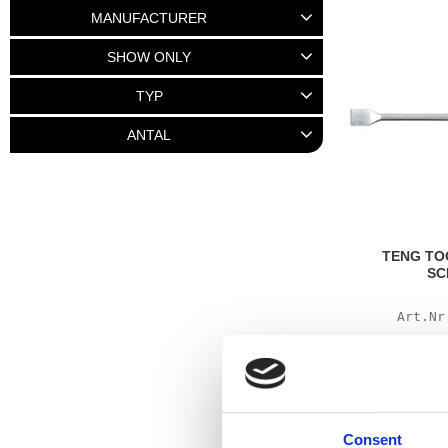
20
1 095
MANUFACTURER
JAMES
3
JIMS
1
LANG
1
SHOW ONLY
TENGTOOLS
1
In stock
6
TYP
Fill plug
1
Filler Cap
1
Verktyg
4
ANTAL
1 st
2
10-pack
2
TENG TO
SC
Add to favo
Consent