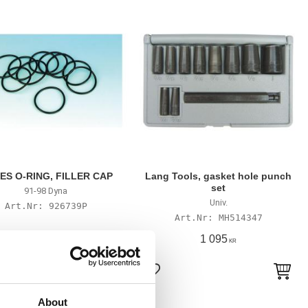
ES O-RING, FILLER CAP
Lang Tools, gasket hole punch
set
91-98 Dyna
Univ.
926739P
MH514347
20
1 095
KR
KR
to favorites
Add to favorites
About