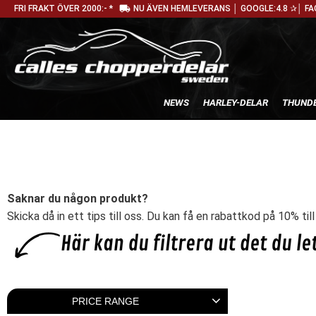
local_shipping
FRI FRAKT ÖVER 2000:- *
NU ÄVEN HEMLEVERANS │ GOOGLE:4.8 ✰│ FA
NEWS
HARLEY-DELAR
THUNDE
Saknar du någon produkt?
Skicka då in ett tips till oss. Du kan få en rabattkod på 10% til
PRICE RANGE