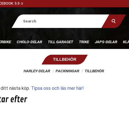
CEBOOK: 5.0 ✰
RBIKE
CHOLO-DELAR
TILL GARAGET
TRIKE
JAPS-DELAR
KL
TILLBEHÖR
HARLEY-DELAR
PACKNINGAR
TILLBEHÖR
l ditt nästa köp.
Tipsa oss och läs mer här!