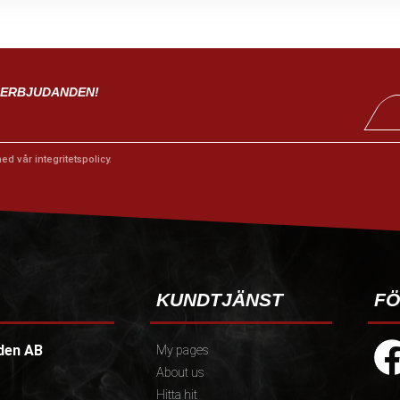
 ERBJUDANDEN!
med vår
integritetspolicy
.
KUNDTJÄNST
FÖ
den AB
My pages
About us
Hitta hit