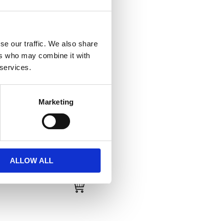
se our traffic. We also share
ers who may combine it with
 services.
Marketing
 WASHER, TRANSM. FILL
PLUG
80-86 5-sp B.T.
537091P
ALLOW ALL
40
KR
to favorites