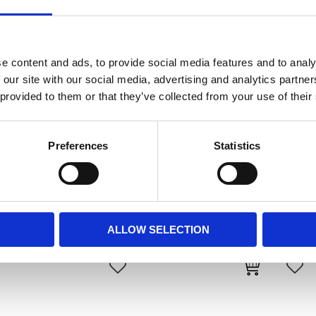
e content and ads, to provide social media features and to analy
 our site with our social media, advertising and analytics partn
 provided to them or that they’ve collected from your use of their
Preferences
Statistics
James, gasket brush
JAMES
Univ.
MH518326
ALLOW SELECTION
185
KR
Add to favorites
Add 