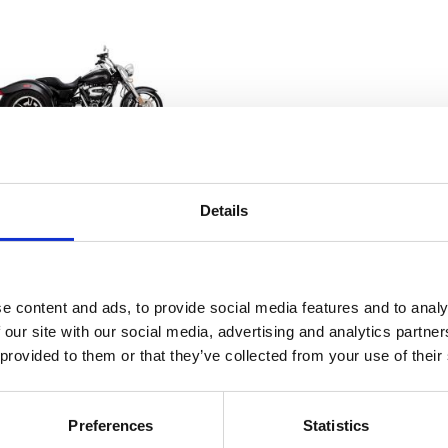
Details
nce & Hines, 4" Twin Slash
d slip-on mufflers. Chrome
7-21 FLRT Freewheeler Trike
MH562565
e content and ads, to provide social media features and to analy
9 915
KR
 our site with our social media, advertising and analytics partn
 provided to them or that they’ve collected from your use of their
d to favorites
Preferences
Statistics