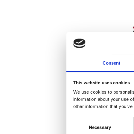
Consent
Va
Roun
1
This website uses cookies
We use cookies to personalis
information about your use of
other information that you’ve
Ad
C
Necessary
o