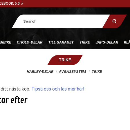
CEBOOK: 5.0 ✰
RBIKE
CHOLO-DELAR
TILL GARAGET
TRIKE
JAPS-DELAR
KL
TRIKE
HARLEY-DELAR
AVGASSYSTEM
TRIKE
l ditt nästa köp.
Tipsa oss och läs mer här!