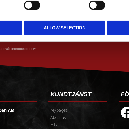
 ERBJUDANDEN!
ALLOW SELECTION
med vår
integritetspolicy
.
KUNDTJÄNST
FÖ
den AB
My pages
About us
Hitta hit