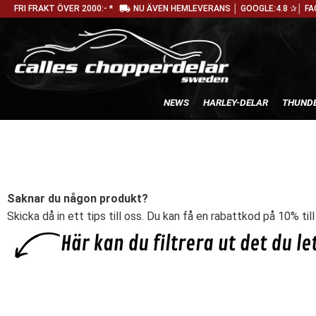
local_shipping
FRI FRAKT ÖVER 2000:- *
NU ÄVEN HEMLEVERANS │ GOOGLE:4.8 ✰│ FA
NEWS
HARLEY-DELAR
THUNDE
Saknar du någon produkt?
Skicka då in ett tips till oss. Du kan få en rabattkod på 10% til