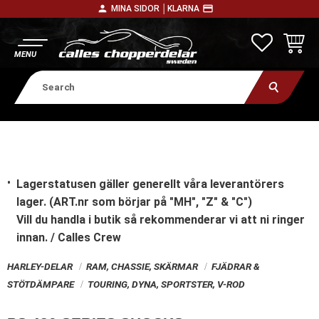
person
payment
MINA SIDOR │
KLARNA
Menu
FAVORITE
BASKE
Lagerstatusen gäller generellt våra leverantörers
lager. (ART.nr som börjar på "MH", "Z" & "C")
Vill du handla i butik
så rekommenderar vi att ni ringer
innan. / Calles Crew
HARLEY-DELAR
RAM, CHASSIE, SKÄRMAR
FJÄDRAR &
STÖTDÄMPARE
TOURING, DYNA, SPORTSTER, V-ROD