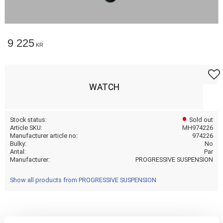
9 225
KR
Add t
WATCH
Stock status
Sold out
Article SKU
MH974226
Manufacturer article no
974226
Bulky
No
Antal
Par
Manufacturer
PROGRESSIVE SUSPENSION
Show all products from PROGRESSIVE SUSPENSION
11"; CHROME; HEAVY DUTY