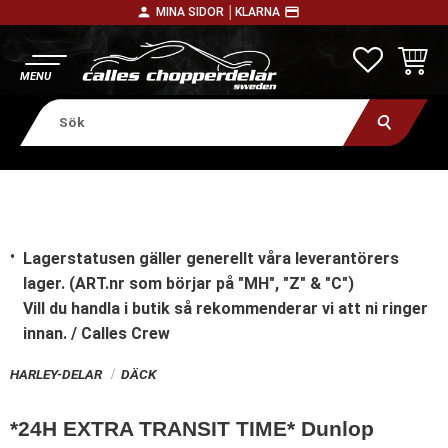
person
payment
MINA SIDOR │
KLARNA
Meny
FAVORITE
KUNDV
Lagerstatusen gäller generellt våra leverantörers
lager. (ART.nr som börjar på "MH", "Z" & "C")
Vill du handla i butik
så rekommenderar vi att ni ringer
innan. / Calles Crew
HARLEY-DELAR
DÄCK
*24H EXTRA TRANSIT TIME* Dunlop