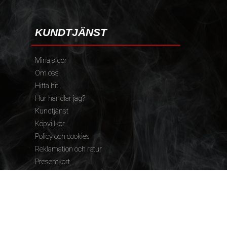
KUNDTJÄNST
Mina sidor
Om oss
Hitta hit
Hur handlar jag?
Kundtjänst
Köpvillkor
Policy och cookies
Reklamation och retur
Presentkort
FÖLJ OSS