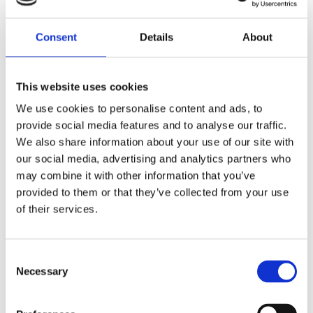
Dela med dig
Consent
Details
About
F
a
c
e
b
This website uses cookies
Omdömen
o
o
We use cookies to personalise content and ads, to
k
provide social media features and to analyse our traffic.
Du
We also share information about your use of our site with
our social media, advertising and analytics partners who
may combine it with other information that you’ve
provided to them or that they’ve collected from your use
of their services.
Bli den första att lämna ett omdöme.
C
Necessary
o
Lathund, modeller
n
🔹XL
= Sportster 🔹
Touring
= Electra Glide, Street Glide,
s