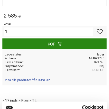
2 585
KR
Antal
Lägg till
KÖP
Lagerstatus
I lager
Artikelnr
MH993745
Tillv. artikelnr
993745
Skrymmande
Nej
Tillverkare
DUNLOP
Visa alla produkter från DUNLOP
- 17 inch. - Rear.- TL.