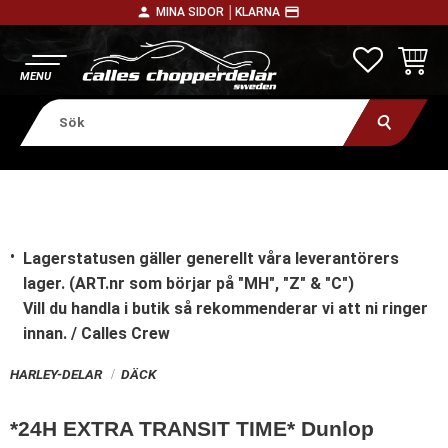
person
payment
MINA SIDOR │
KLARNA
Meny
FAVORITE
KUNDV
Lagerstatusen gäller generellt våra leverantörers
lager. (ART.nr som börjar på "MH", "Z" & "C")
Vill du handla i butik
så rekommenderar vi att ni ringer
innan. / Calles Crew
HARLEY-DELAR
DÄCK
*24H EXTRA TRANSIT TIME* Dunlop