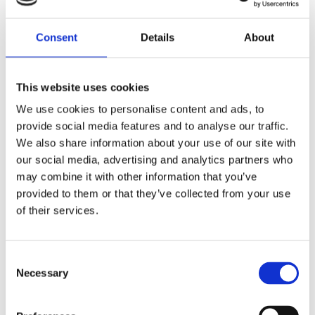
Dela med dig
Consent
Details
About
F
a
c
e
b
This website uses cookies
Omdömen
o
o
We use cookies to personalise content and ads, to
k
provide social media features and to analyse our traffic.
Du
We also share information about your use of our site with
our social media, advertising and analytics partners who
may combine it with other information that you’ve
provided to them or that they’ve collected from your use
of their services.
Bli den första att lämna ett omdöme.
C
Necessary
o
Lathund, modeller
n
🔹XL
= Sportster 🔹
Touring
= Electra Glide, Street Glide,
s