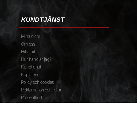
KUNDTJÄNST
Mina sidor
Om oss
Hitta hit
Hur handlar jag?
Kundtjänst
Köpvillkor
Policy och cookies
Reklamation och retur
Presentkort
FÖLJ OSS