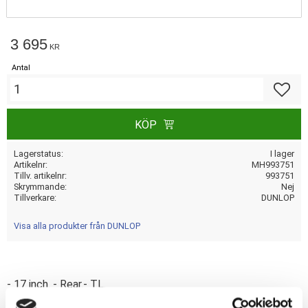
3 695
KR
Antal
Lägg till
KÖP
Lagerstatus
I lager
Artikelnr
MH993751
Tillv. artikelnr
993751
Skrymmande
Nej
Tillverkare
DUNLOP
Visa alla produkter från DUNLOP
- 17 inch. - Rear.- TL.