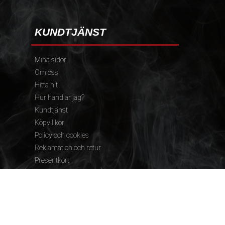
KUNDTJÄNST
Mina sidor
Om oss
Hitta hit
Hur handlar jag?
Kundtjänst
Köpvillkor
Policy och cookies
Reklamation och retur
Presentkort
FÖLJ OSS