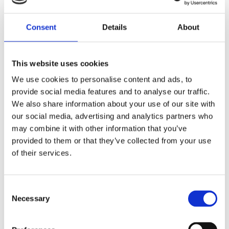
Dela med dig
Consent
Details
About
F
a
c
e
b
This website uses cookies
Omdömen
o
o
We use cookies to personalise content and ads, to
k
provide social media features and to analyse our traffic.
Du
We also share information about your use of our site with
our social media, advertising and analytics partners who
may combine it with other information that you’ve
provided to them or that they’ve collected from your use
of their services.
Bli den första att lämna ett omdöme.
C
Necessary
o
Lathund, modeller
n
🔹XL
= Sportster 🔹
Touring
= Electra Glide, Street Glide,
s