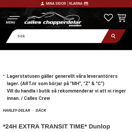
person
payment
MINA SIDOR │
KLARNA
Meny
FAVORITE
KUNDV
Lagerstatusen gäller generellt våra leverantörers
lager. (ART.nr som börjar på "MH", "Z" & "C")
Vill du handla i butik
så rekommenderar vi att ni ringer
innan. / Calles Crew
HARLEY-DELAR
DÄCK
*24H EXTRA TRANSIT TIME* Dunlop