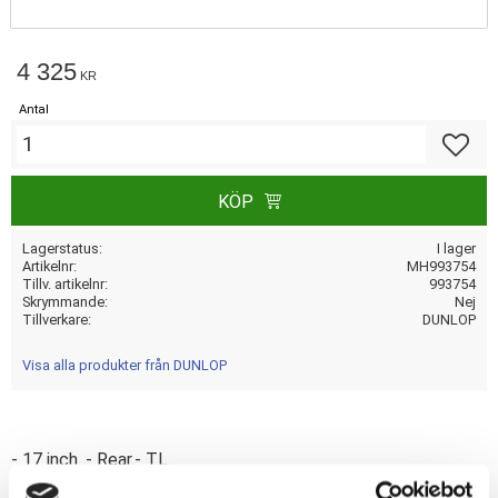
4 325
KR
Antal
Lägg till
KÖP
Lagerstatus
I lager
Artikelnr
MH993754
Tillv. artikelnr
993754
Skrymmande
Nej
Tillverkare
DUNLOP
Visa alla produkter från DUNLOP
- 17 inch. - Rear.- TL.