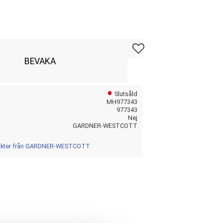
Lägg till i favoriter
BEVAKA
Slutsåld
MH977343
977343
Nej
GARDNER-WESTCOTT
dukter från GARDNER-WESTCOTT