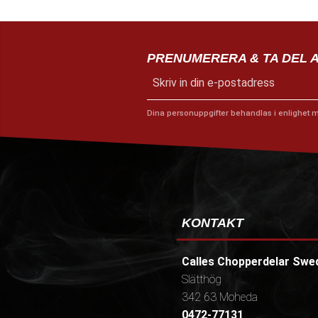
PRENUMERERA & TA DEL 
Dina personuppgifter behandlas i enlighet 
KONTAKT
Calles Chopperdelar Swe
Slätthög
342 63 Moheda
0472-77131