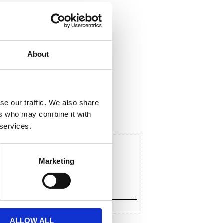
About
ela med dig
F
a
c
se our traffic. We also share
e
ers who may combine it with
b
o
 services.
o
k
Marketing
ALLOW ALL