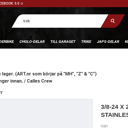
CEBOOK: 5.0 ✰
DERBIKE
CHOLO-DELAR
TILL GARAGET
TRIKE
JAPS-DELAR
K
 lager. (ART.nr som börjar på "MH", "Z" & "C")
nger innan. / Calles Crew
NT
3/8-24 X
STAINLE
nan