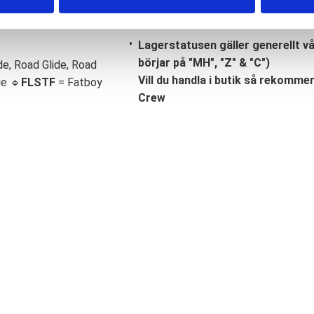
Lagerstatusen gäller generellt v
börjar på "MH", "Z" & "C")
de, Road Glide, Road
Vill du handla i butik så rekommend
ge 🔹
FLSTF
= Fatboy
Crew