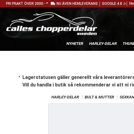
local_shipping
FRI FRAKT ÖVER 2000:- *
NU ÄVEN HEMLEVERANS │ GOOGLE:4.8 ✰│ FA
NYHETER
HARLEY-DELAR
THUN
Lagerstatusen gäller generellt våra leverantörers
Vill du handla i butik
så rekommenderar vi att ni ri
HARLEY-DELAR
BULT & MUTTER
SEXKA