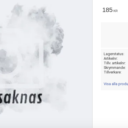
185
KR
Lagerstatus
TSÅLD
Artikelnr
Tillv. artikelnr
Skrymmande
Tillverkare
Visa alla pro