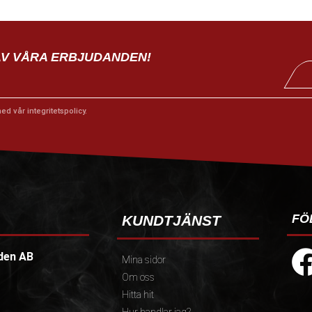
AV VÅRA ERBJUDANDEN!
med vår
integritetspolicy
.
FÖ
KUNDTJÄNST
den AB
Mina sidor
Om oss
Hitta hit