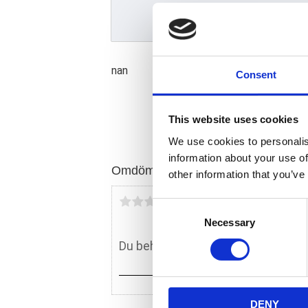
nan
Consent
This website uses cookies
We use cookies to personalis
information about your use of
Omdömen
other information that you’ve
Du
C
Necessary
o
n
s
e
n
DENY
t