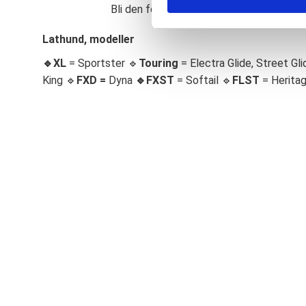
Bli den första att lämna ett omdöme.
S
e
Lathund, modeller
l
🔹XL
= Sportster 🔹
Touring
= Electra Glide, Street Gli
e
c
King 🔹
FXD =
Dyna
🔹
FXST
= Softail 🔹
FLST
= Herita
t
i
o
n