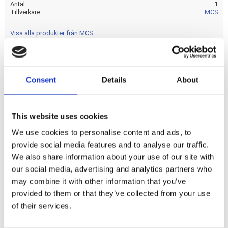
Antal
1
Tillverkare
MCS
Visa alla produkter från MCS
BROMSKLOSS INSERTS AV METALL FÖR ATT FÖRHINDRA
Consent
Details
About
VIBRATION/GNISSEL; 1 ANVÄND
This website uses cookies
Dela med dig
We use cookies to personalise content and ads, to
F
a
provide social media features and to analyse our traffic.
c
We also share information about your use of our site with
e
b
our social media, advertising and analytics partners who
Omdömen
o
may combine it with other information that you’ve
o
k
provided to them or that they’ve collected from your use
Du
of their services.