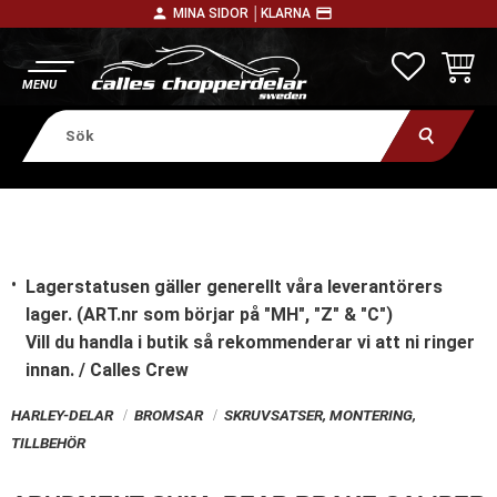
person
payment
MINA SIDOR │
KLARNA
Meny
FAVORITE
KUNDV
Lagerstatusen gäller generellt våra leverantörers
lager. (ART.nr som börjar på "MH", "Z" & "C")
Vill du handla i butik
så rekommenderar vi att ni ringer
innan. / Calles Crew
HARLEY-DELAR
BROMSAR
SKRUVSATSER, MONTERING,
TILLBEHÖR