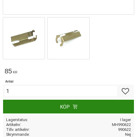
85
KR
Antal
Lägg till
KÖP
Lagerstatus
I lager
Artikelnr
MH990622
Tillv. artikelnr
990622
Skrymmande
Nej