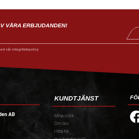
AV VÅRA ERBJUDANDEN!
med vår
integritetspolicy
.
FÖ
KUNDTJÄNST
den AB
Mina sidor
Om oss
Hitta hit