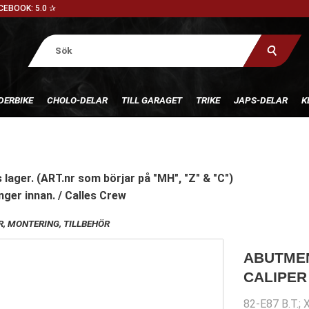
CEBOOK: 5.0 ✰
DERBIKE
CHOLO-DELAR
TILL GARAGET
TRIKE
JAPS-DELAR
K
 lager. (ART.nr som börjar på "MH", "Z" & "C")
nger innan. / Calles Crew
, MONTERING, TILLBEHÖR
ABUTMEN
CALIPER
82-E87 B.T.; 