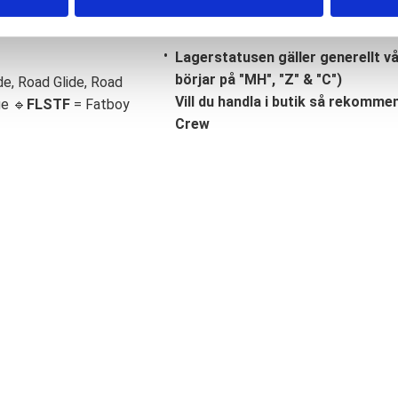
Lagerstatusen gäller generellt v
börjar på "MH", "Z" & "C")
de, Road Glide, Road
Vill du handla i butik så rekommend
ge 🔹
FLSTF
= Fatboy
Crew