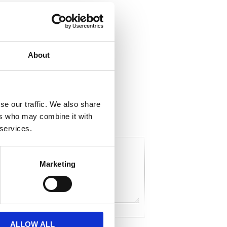
About
ela med dig
F
a
c
se our traffic. We also share
e
ers who may combine it with
b
o
 services.
o
k
Marketing
ALLOW ALL