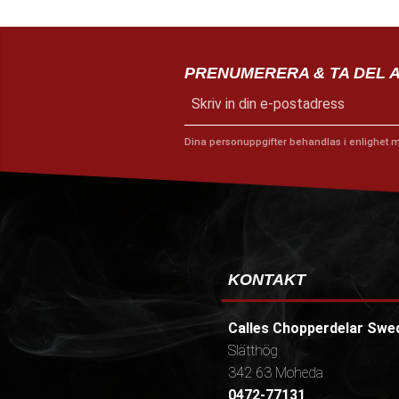
PRENUMERERA & TA DEL 
Dina personuppgifter behandlas i enlighet 
KONTAKT
Calles Chopperdelar Swe
Slätthög
342 63 Moheda
0472-77131