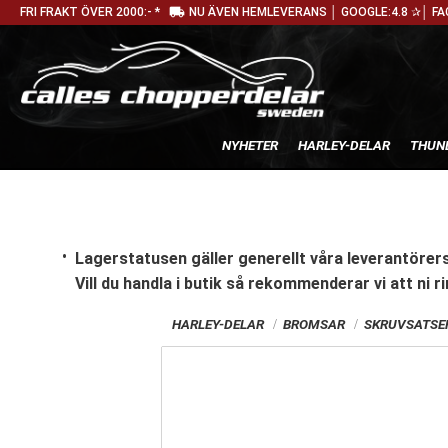
local_shipping
FRI FRAKT ÖVER 2000:- *
NU ÄVEN HEMLEVERANS │ GOOGLE:4.8 ✰│ FA
NYHETER
HARLEY-DELAR
THUN
Lagerstatusen gäller generellt våra leverantörers
Vill du handla i butik
så rekommenderar vi att ni ri
HARLEY-DELAR
BROMSAR
SKRUVSATSER