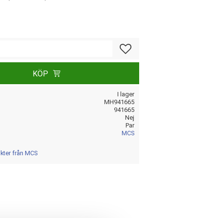
Lägg till i favoriter
KÖP
I lager
MH941665
941665
Nej
Par
MCS
ukter från MCS