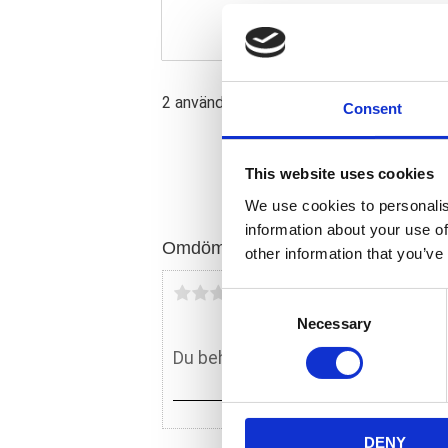
2 används; Bromsdynor för att förhindra 
Consent
This website uses cookies
We use cookies to personalis
information about your use of
Omdömen
other information that you’ve
Du
C
Necessary
o
n
s
e
n
DENY
t