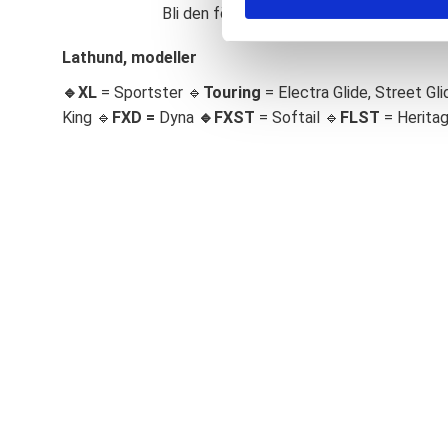
Bli den första att lämna ett omdöme.
S
e
Lathund, modeller
l
🔹XL
= Sportster 🔹
Touring
= Electra Glide, Street Gli
e
c
King 🔹
FXD =
Dyna
🔹
FXST
= Softail 🔹
FLST
= Herita
t
i
o
n