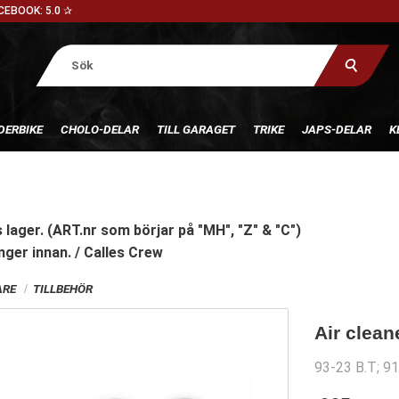
CEBOOK: 5.0 ✰
DERBIKE
CHOLO-DELAR
TILL GARAGET
TRIKE
JAPS-DELAR
K
 lager. (ART.nr som börjar på "MH", "Z" & "C")
nger innan. / Calles Crew
ARE
TILLBEHÖR
Air clean
93-23 B.T; 9