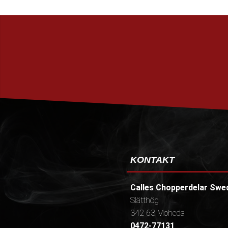
KONTAKT
Calles Chopperdelar Swe
Slätthög
342 63 Moheda
0472-77131