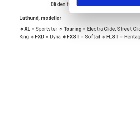
Bli den första att lämna ett omdöme.
S
e
Lathund, modeller
l
🔹XL
= Sportster 🔹
Touring
= Electra Glide, Street Gli
e
c
King 🔹
FXD =
Dyna
🔹
FXST
= Softail 🔹
FLST
= Herita
t
i
o
n