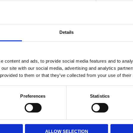
ermarket air cleaner assemblies. Comes with
Details
1/2-13 threaded) and Twin Cam; M8. XL
D
With T-fitting for a 2 in 1 set-up.
e content and ads, to provide social media features and to analy
 our site with our social media, advertising and analytics partn
 provided to them or that they’ve collected from your use of their
Preferences
Statistics
ALLOW SELECTION