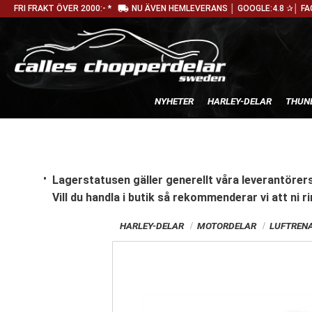
local_shipping
FRI FRAKT ÖVER 2000:- *
NU ÄVEN HEMLEVERANS │ GOOGLE:4.8 ✰│ FA
NYHETER
HARLEY-DELAR
THUN
Lagerstatusen gäller generellt våra leverantörers
Vill du handla i butik
så rekommenderar vi att ni ri
HARLEY-DELAR
MOTORDELAR
LUFTREN