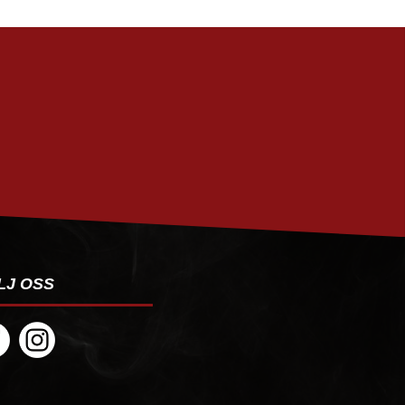
PRENUMERERA
LJ OSS