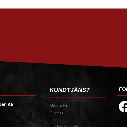
FÖ
KUNDTJÄNST
den AB
Mina sidor
Om oss
Hitta hit