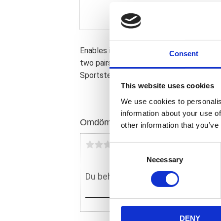
Enables installation of most custom aft
Consent
two pairs of banjo bolts to cover Evo (
Sportster (3/8-16 threaded) applications. 
This website uses cookies
We use cookies to personalis
information about your use of
Omdömen
other information that you’ve
Du
C
Necessary
o
n
s
e
n
DENY
t