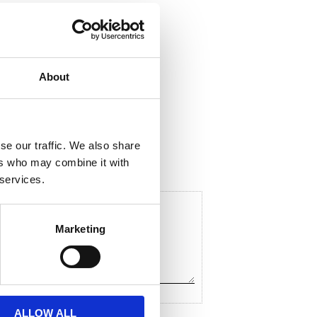
About
ela med dig
F
a
c
se our traffic. We also share
e
ers who may combine it with
b
o
 services.
o
k
Marketing
ALLOW ALL