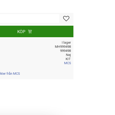
Lägg till i favoriter
KÖP
I lager
MH999498
999498
Nej
KIT
MCS
ukter från MCS