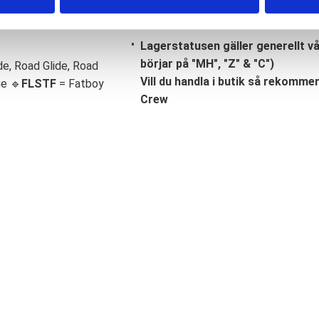
Lagerstatusen gäller generellt v
börjar på "MH", "Z" & "C")
de, Road Glide, Road
Vill du handla i butik så rekommend
ge 🔹
FLSTF
= Fatboy
Crew