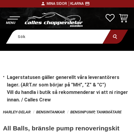
person
payment
MINA SIDOR │
KLARNA
Meny
FAVORITE
KUNDV
Lagerstatusen gäller generellt våra leverantörers
lager. (ART.nr som börjar på "MH", "Z" & "C")
Vill du handla i butik
så rekommenderar vi att ni ringer
innan. / Calles Crew
HARLEY-DELAR
BENSINTANKAR
BENSINPUMP, TANKMÄTARE
All Balls, bränsle pump renoveringskit