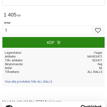
1 405
KR
Antal
Lägg till
KÖP
Lagerstatus
I lager
Artikelnr
MH923471
Tillv. artikelnr
923471
Skrymmande
Nej
Antal
kit
Tillverkare
ALL BALLS
Visa alla produkter från ALL BALLS
Used to rebuild the OEM fuel pump.