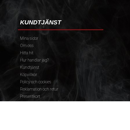
KUNDTJÄNST
Mina sidor
Om oss
Hitta hit
Hur handlar jag?
Kundtjänst
Köpvillkor
Policy och cookies
Reklamation och retur
Presentkort
FÖLJ OSS