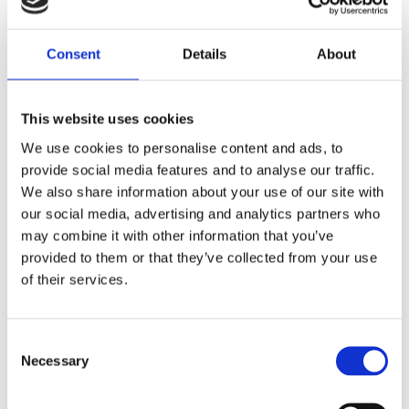
Dela med dig
Consent
Details
About
F
a
c
e
This website uses cookies
b
Omdömen
o
We use cookies to personalise content and ads, to
o
k
provide social media features and to analyse our traffic.
Du
We also share information about your use of our site with
our social media, advertising and analytics partners who
may combine it with other information that you’ve
provided to them or that they’ve collected from your use
of their services.
Bli den första att lämna ett omdöme.
C
Necessary
o
Lathund, modeller
n
🔹XL
= Sportster 🔹
Touring
= Electra Glide, Street Glide,
s