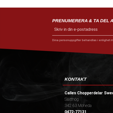
PRENUMERERA & TA DEL 
Dina personuppgifter behandlas i enlighet 
KONTAKT
Calles Chopperdelar Swe
Slätthög
342 63 Moheda
0472-77131