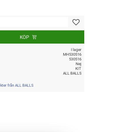
Lägg till i favoriter
KÖP
I lager
MH530516
530516
Nej
KIT
ALL BALLS
ukter från ALL BALLS