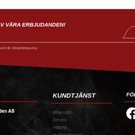
AV VÅRA ERBJUDANDEN!
med vår
integritetspolicy
.
FÖ
KUNDTJÄNST
den AB
Mina sidor
Om oss
Hitta hit