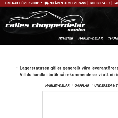
local_shipping
FRI FRAKT ÖVER 2000:- *
NU ÄVEN HEMLEVERANS │ GOOGLE:4.8 ✰│ FA
NYHETER
HARLEY-DELAR
THUN
Lagerstatusen gäller generellt våra leverantörers
Vill du handla i butik
så rekommenderar vi att ni ri
HARLEY-DELAR
GAFFLAR
UNDERBEN & T