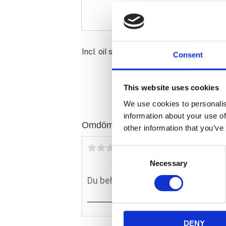
Incl. oil seals only. Seals come with direct
Consent
This website uses cookies
We use cookies to personalis
information about your use of
Omdömen
other information that you’ve
Du
C
Necessary
o
n
s
e
n
DENY
t