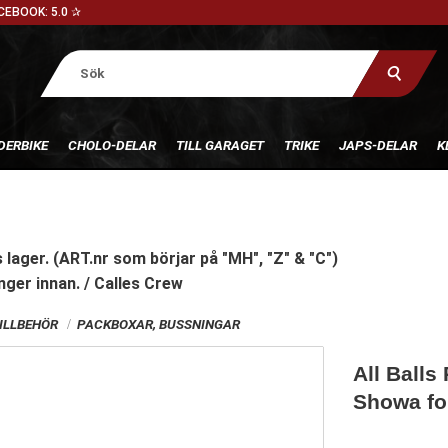
CEBOOK: 5.0 ✰
DERBIKE
CHOLO-DELAR
TILL GARAGET
TRIKE
JAPS-DELAR
K
 lager. (ART.nr som börjar på "MH", "Z" & "C")
nger innan. / Calles Crew
ILLBEHÖR
PACKBOXAR, BUSSNINGAR
All Balls
Showa fo