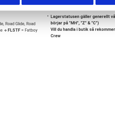
Lagerstatusen gäller generellt v
börjar på "MH", "Z" & "C")
de, Road Glide, Road
Vill du handla i butik så rekommend
ge 🔹
FLSTF
= Fatboy
Crew