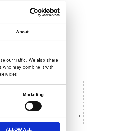
About
ela med dig
F
a
c
se our traffic. We also share
e
ers who may combine it with
b
o
 services.
o
k
Marketing
ALLOW ALL