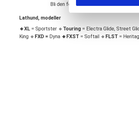
Bli den första att lämna ett omdöme.
S
e
Lathund, modeller
l
🔹XL
= Sportster 🔹
Touring
= Electra Glide, Street Gli
e
c
King 🔹
FXD =
Dyna
🔹
FXST
= Softail 🔹
FLST
= Herita
t
i
o
n