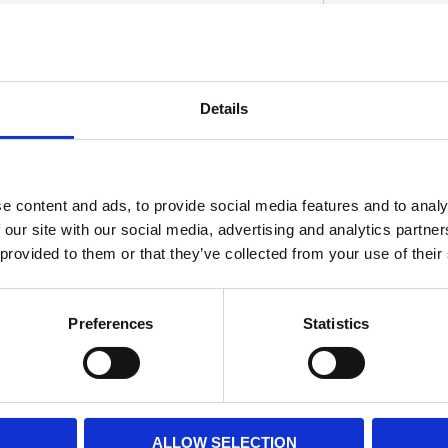
 17mm ID) and 2 seals. Drum brake models.
Details
D
e content and ads, to provide social media features and to analy
 our site with our social media, advertising and analytics partn
 provided to them or that they’ve collected from your use of their
Preferences
Statistics
ALLOW SELECTION