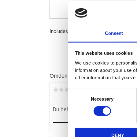
Includes 2 sealed ball bearings (approx.
Consent
This website uses cookies
We use cookies to personalis
information about your use of
Omdömen
other information that you’ve
Du
C
Necessary
o
n
s
e
n
DENY
t