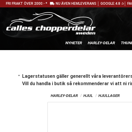
local_shipping
FRI FRAKT ÖVER 2000:- *
NU ÄVEN HEMLEVERANS │ GOOGLE:4.8 ✰│ FA
NYHETER
HARLEY-DELAR
THUN
Lagerstatusen gäller generellt våra leverantörers
Vill du handla i butik
så rekommenderar vi att ni ri
HARLEY-DELAR
HJUL
HJULLAGER