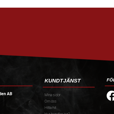
FÖ
KUNDTJÄNST
den AB
Mina sidor
Om oss
Hitta hit