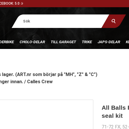
CEBOOK: 5.0 ✰
DERBIKE
CHOLO-DELAR
TILL GARAGET
TRIKE
JAPS-DELAR
K
 lager. (ART.nr som börjar på "MH", "Z" & "C")
nger innan. / Calles Crew
All Balls
seal kit
71-72 FX; 52-