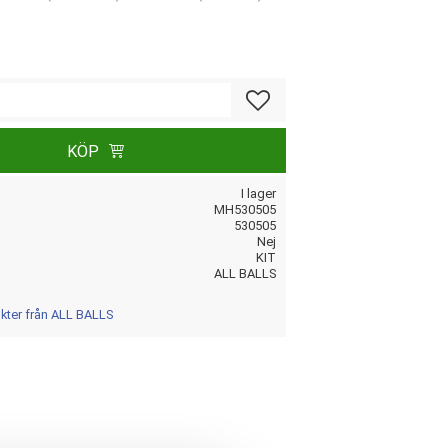
Lägg till i favoriter
KÖP
I lager
MH530505
530505
Nej
KIT
ALL BALLS
ukter från ALL BALLS