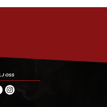
PRENUMERERA
LJ OSS