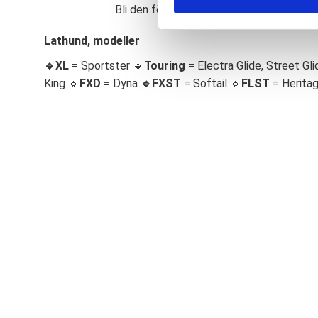
Bli den första att lämna ett omdöme.
S
e
Lathund, modeller
l
🔹XL
= Sportster 🔹
Touring
= Electra Glide, Street Gli
e
c
King 🔹
FXD =
Dyna
🔹
FXST
= Softail 🔹
FLST
= Herita
t
i
o
n