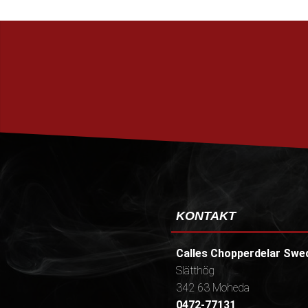
KONTAKT
Calles Chopperdelar Swe
Slätthög
342 63 Moheda
0472-77131