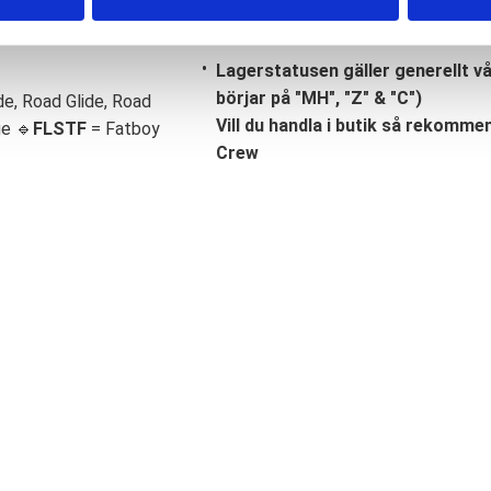
Lagerstatusen gäller generellt v
börjar på "MH", "Z" & "C")
de, Road Glide, Road
Vill du handla i butik så rekommend
ge 🔹
FLSTF
= Fatboy
Crew