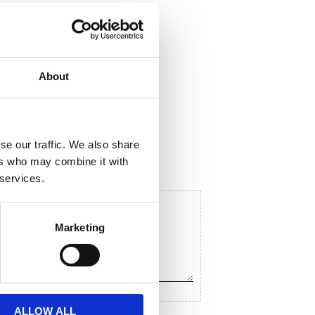
About
ela med dig
F
a
c
se our traffic. We also share
e
ers who may combine it with
b
o
 services.
o
k
Marketing
ALLOW ALL