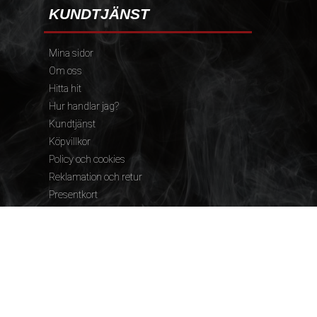
KUNDTJÄNST
Mina sidor
Om oss
Hitta hit
Hur handlar jag?
Kundtjänst
Köpvillkor
Policy och cookies
Reklamation och retur
Presentkort
FÖLJ OSS