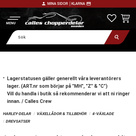
person
payment
MINA SIDOR │
KLARNA
Meny
FAVORITE
KUNDV
Lagerstatusen gäller generellt våra leverantörers
lager. (ART.nr som börjar på "MH", "Z" & "C")
Vill du handla i butik
så rekommenderar vi att ni ringer
innan. / Calles Crew
HARLEY-DELAR
VÄXELLÅDOR & TILLBEHÖR
4-VÄXLADE
DREVSATSER