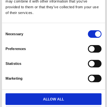
may combine it with other information that you’ve
F
provided to them or that they’ve collected from your use
a
c
of their services.
e
b
Omdömen
o
o
C
k
Du
Necessary
o
n
s
Preferences
e
n
t
Statistics
S
Bli den första att lämna ett omdöme.
e
Marketing
l
Lathund, modeller
e
🔹XL
= Sportster 🔹
Touring
= Electra Glide, Street Glide,
c
Road Glide, Road King 🔹
FXD =
Dyna
🔹
FXST
= Softail
t
ALLOW ALL
🔹
FLST
= Heritage 🔹
FLSTF
= Fatboy
i