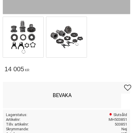
14 005
KR
Lägg t
BEVAKA
Lagerstatus
Slutsåld
Artikelnr
MH503851
Tillv. artikelnr
503851
Skrymmande
Nej