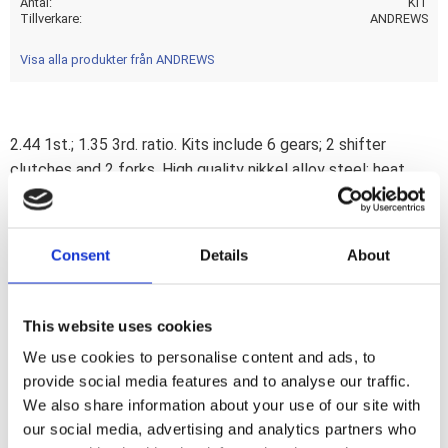
Antal
KIT
Tillverkare
ANDREWS
Visa alla produkter från ANDREWS
2.44 1st.; 1.35 3rd. ratio. Kits include 6 gears; 2 shifter
clutches and 2 forks. High quality nikkel alloy steel; heat
treated and shot peened. 2.44/1.1.23 ratio are usually best
suited for lighter bikes (lower RPM at higher speed);
2.60/1.35 ratio gives a better pull at the traffic light for
Consent
Details
About
heavier bikes as Electras (higher RPM at lower speed).
Additional items may be required and purchased separately.
Note: A lower gear ratio number gives a lower RPM. Knowing
This website uses cookies
this you can pick the gear combination that suits your needs
We use cookies to personalise content and ads, to
best.
provide social media features and to analyse our traffic.
We also share information about your use of our site with
our social media, advertising and analytics partners who
Dela med dig