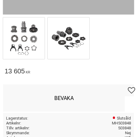
13 605
KR
Lägg t
BEVAKA
Lagerstatus
Slutsåld
Artikelnr
MH503848
Tillv. artikelnr
503848
Skrymmande
Nej