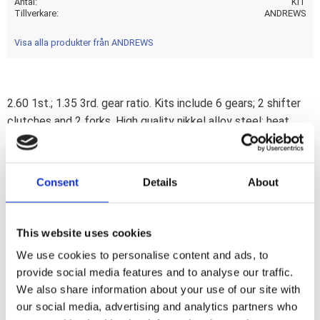
Antal
KIT
Tillverkare
ANDREWS
Visa alla produkter från ANDREWS
2.60 1st.; 1.35 3rd. gear ratio. Kits include 6 gears; 2 shifter
clutches and 2 forks. High quality nikkel alloy steel; heat
treated and shot peened. 2.44/1.1.23 ratio are usually best
suited for lighter bikes (lower RPM at higher speed);
2.60/1.35 ratio gives a better pull at the traffic light for
Consent
Details
About
heavier bikes as Electras (higher RPM at lower speed).
Additional items may be required and purchased separately.
Note: A lower gear ratio number gives a lower RPM. Knowing
This website uses cookies
this you can pick the gear combination that suits your needs
We use cookies to personalise content and ads, to
best.
provide social media features and to analyse our traffic.
We also share information about your use of our site with
our social media, advertising and analytics partners who
Dela med dig