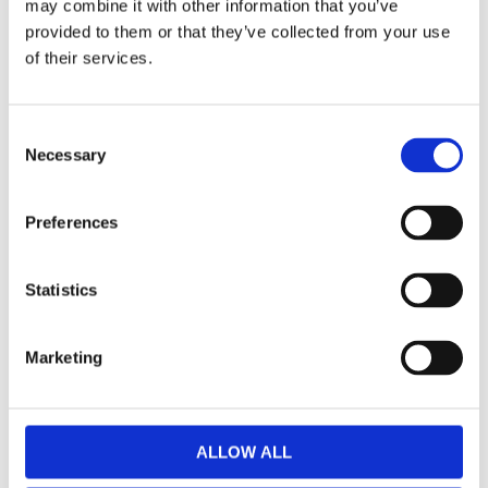
may combine it with other information that you’ve
F
provided to them or that they’ve collected from your use
a
c
of their services.
e
b
Omdömen
o
o
C
k
Du
Necessary
o
n
s
Preferences
e
n
t
Statistics
S
Bli den första att lämna ett omdöme.
e
Marketing
l
Lathund, modeller
e
🔹XL
= Sportster 🔹
Touring
= Electra Glide, Street Glide,
c
Road Glide, Road King 🔹
FXD =
Dyna
🔹
FXST
= Softail
t
ALLOW ALL
🔹
FLST
= Heritage 🔹
FLSTF
= Fatboy
i