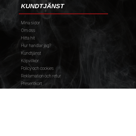
KUNDTJÄNST
Mina sidor
Om oss
Hitta hit
Hur handlar jag?
Kundtjänst
Köpvillkor
Policy och cookies
Reklamation och retur
Presentkort
FÖLJ OSS