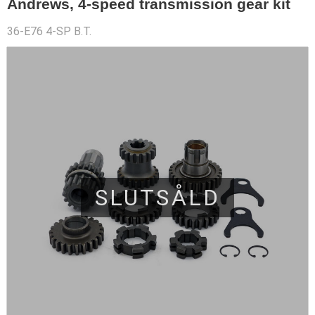
Andrews, 4-speed transmission gear kit
36-E76 4-SP B.T.
SLUTSÅLD