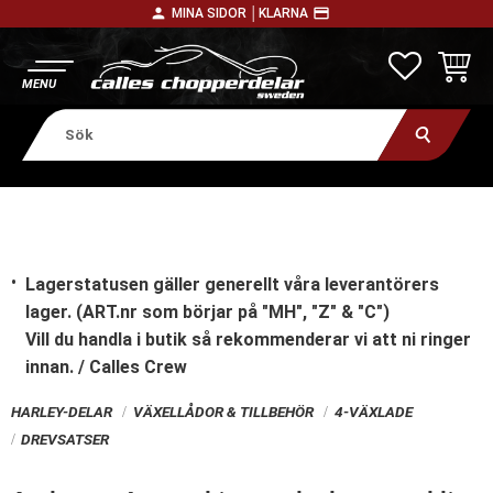
person
payment
MINA SIDOR │
KLARNA
Meny
FAVORITE
KUNDV
Lagerstatusen gäller generellt våra leverantörers
lager. (ART.nr som börjar på "MH", "Z" & "C")
Vill du handla i butik
så rekommenderar vi att ni ringer
innan. / Calles Crew
HARLEY-DELAR
VÄXELLÅDOR & TILLBEHÖR
4-VÄXLADE
DREVSATSER