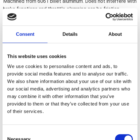
Machined from 6061 billet aluminum. Does not interfere with
brake functions and throttle clamping can be friction-
adjusted so it can always be closed easily. Relieves pressure
from the right wrist and hand on long rides.
Consent
Details
About
Dela med dig
F
This website uses cookies
a
c
We use cookies to personalise content and ads, to
e
b
provide social media features and to analyse our traffic.
Omdömen
o
We also share information about your use of our site with
o
k
our social media, advertising and analytics partners who
Du
may combine it with other information that you’ve
provided to them or that they’ve collected from your use
of their services.
C
Necessary