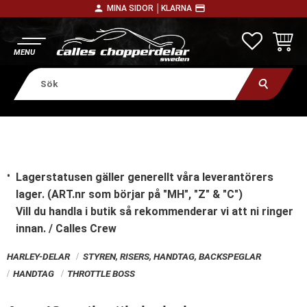
person
payment
MINA SIDOR │
KLARNA
Meny
FAVORITE
KUNDV
Lagerstatusen gäller generellt våra leverantörers
lager. (ART.nr som börjar på "MH", "Z" & "C")
Vill du handla i butik
så rekommenderar vi att ni ringer
innan. / Calles Crew
HARLEY-DELAR
STYREN, RISERS, HANDTAG, BACKSPEGLAR
HANDTAG
THROTTLE BOSS