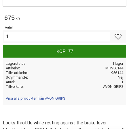
675
KR
Antal
Lägg till
KÖP
Lagerstatus
I lager
Artikelnr
MH956144
Tillv. artikelnr
956144
Skrymmande
Nej
Antal
1
Tillverkare
AVON GRIPS
Visa alla produkter från AVON GRIPS
Locks throttle while resting against the brake lever.