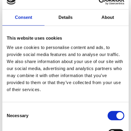
Dela med dig
Consent
Details
About
F
a
c
e
This website uses cookies
b
Omdömen
o
We use cookies to personalise content and ads, to
o
k
provide social media features and to analyse our traffic.
Du
We also share information about your use of our site with
our social media, advertising and analytics partners who
may combine it with other information that you’ve
provided to them or that they’ve collected from your use
of their services.
Bli den första att lämna ett omdöme.
C
Necessary
o
Lathund, modeller
n
🔹XL
= Sportster 🔹
Touring
= Electra Glide, Street Glide,
s