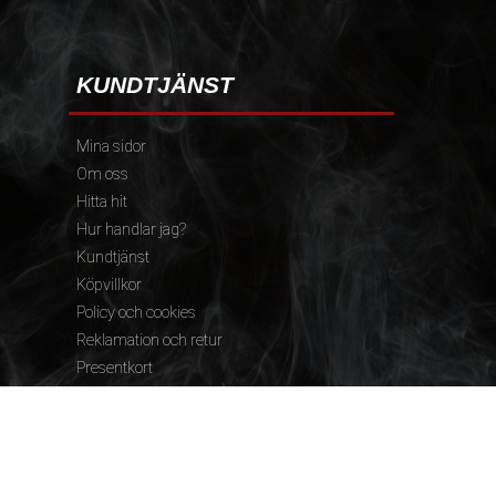
KUNDTJÄNST
Mina sidor
Om oss
Hitta hit
Hur handlar jag?
Kundtjänst
Köpvillkor
Policy och cookies
Reklamation och retur
Presentkort
FÖLJ OSS