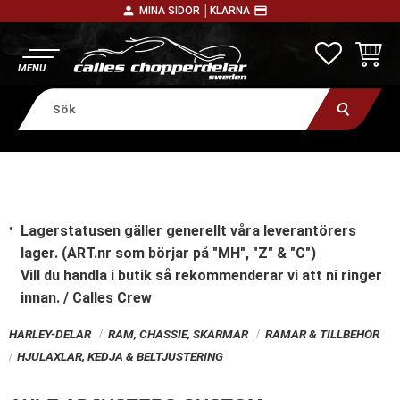
person
payment
MINA SIDOR │
KLARNA
Meny
FAVORITE
KUNDV
Lagerstatusen gäller generellt våra leverantörers
lager. (ART.nr som börjar på "MH", "Z" & "C")
Vill du handla i butik
så rekommenderar vi att ni ringer
innan. / Calles Crew
HARLEY-DELAR
RAM, CHASSIE, SKÄRMAR
RAMAR & TILLBEHÖR
HJULAXLAR, KEDJA & BELTJUSTERING