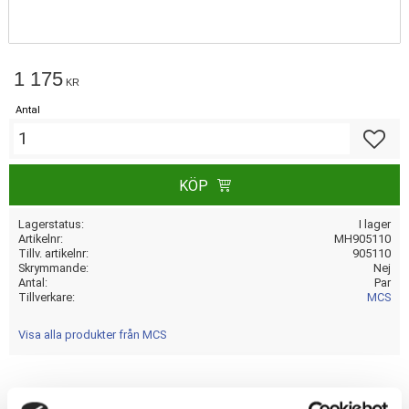
1 175
KR
Antal
Lägg till
KÖP
Lagerstatus
I lager
Artikelnr
MH905110
Tillv. artikelnr
905110
Skrymmande
Nej
Antal
Par
Tillverkare
MCS
Visa alla produkter från MCS