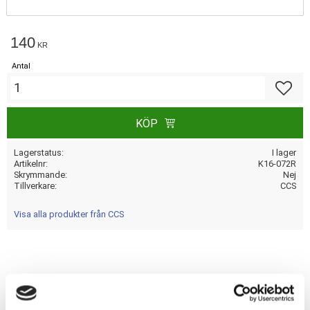
140
KR
Antal
Lägg till
KÖP
Lagerstatus
I lager
Artikelnr
K16-072R
Skrymmande
Nej
Tillverkare
CCS
Visa alla produkter från CCS
Dela med dig