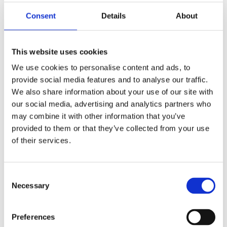
F
a
Consent
Details
About
c
e
b
Omdömen
o
This website uses cookies
o
k
We use cookies to personalise content and ads, to
Du
provide social media features and to analyse our traffic.
We also share information about your use of our site with
our social media, advertising and analytics partners who
may combine it with other information that you’ve
provided to them or that they’ve collected from your use
of their services.
Bli den första att lämna ett omdöme.
C
Lathund, modeller
Necessary
o
🔹XL
= Sportster 🔹
Touring
= Electra Glide, Street Glide,
n
Road Glide, Road King 🔹
FXD =
Dyna
🔹
FXST
= Softail
s
Preferences
🔹
FLST
= Heritage 🔹
FLSTF
= Fatboy
e