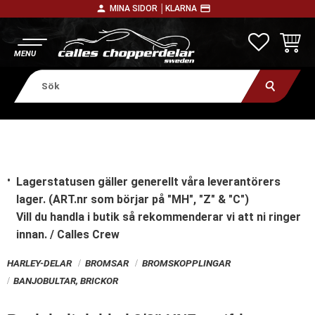
person
payment
MINA SIDOR │
KLARNA
Meny
FAVORITE
KUNDV
Lagerstatusen gäller generellt våra leverantörers
lager. (ART.nr som börjar på "MH", "Z" & "C")
Vill du handla i butik
så rekommenderar vi att ni ringer
innan. / Calles Crew
HARLEY-DELAR
BROMSAR
BROMSKOPPLINGAR
BANJOBULTAR, BRICKOR