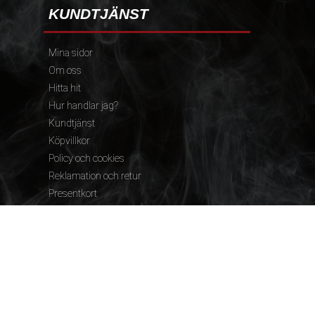
KUNDTJÄNST
Mina sidor
Om oss
Hitta hit
Hur handlar jag?
Kundtjänst
Köpvillkor
Policy och cookies
Reklamation och retur
Presentkort
FÖLJ OSS