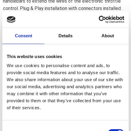
handlebars to extend the wires of the electronic throttle
control. Plug & Play installation with connectors installed.
Can be combined for extreme length bars. Note: Will not fit
CVO or Screamin'' Eagle models due to hard-wired throttle
grip assembly.
Consent
Details
About
Dela med dig
This website uses cookies
F
a
We use cookies to personalise content and ads, to
c
e
provide social media features and to analyse our traffic.
b
We also share information about your use of our site with
Omdömen
o
o
our social media, advertising and analytics partners who
k
Du
may combine it with other information that you’ve
provided to them or that they’ve collected from your use
of their services.
C