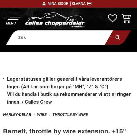
person
payment
MINA SIDOR │
KLARNA
Meny
FAVORITE
KUNDV
Lagerstatusen gäller generellt våra leverantörers
lager. (ART.nr som börjar på "MH", "Z" & "C")
Vill du handla i butik
så rekommenderar vi att ni ringer
innan. / Calles Crew
HARLEY-DELAR
WIRE
THROTTLE BY WIRE
Barnett, throttle by wire extension. +15"