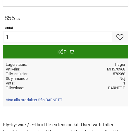
855
KR
Antal
Lägg till
KÖP
Lagerstatus
I lager
Artikelnr
MH570968
Tillv. artikelnr
570968
Skrymmande
Nej
Antal
1
Tillverkare
BARNETT
Visa alla produkter från BARNETT
Fly-by-wire / e-throttle extension kit. Used with taller