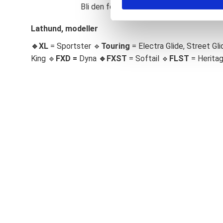
Bli den första att lämna ett omdöme.
S
e
Lathund, modeller
l
🔹XL
= Sportster 🔹
Touring
= Electra Glide, Street Gli
e
c
King 🔹
FXD =
Dyna
🔹
FXST
= Softail 🔹
FLST
= Herita
t
i
o
n