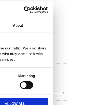
About
ela med dig
F
a
c
se our traffic. We also share
e
ers who may combine it with
b
o
 services.
o
k
Marketing
ALLOW ALL