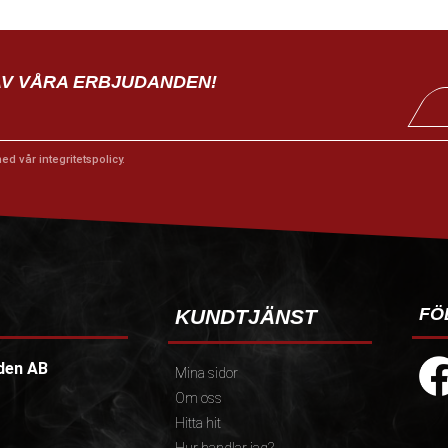
AV VÅRA ERBJUDANDEN!
med vår
integritetspolicy
.
FÖ
KUNDTJÄNST
den AB
Mina sidor
Om oss
Hitta hit