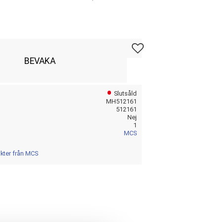
Lägg till i favoriter
BEVAKA
Slutsåld
MH512161
512161
Nej
1
MCS
ukter från MCS