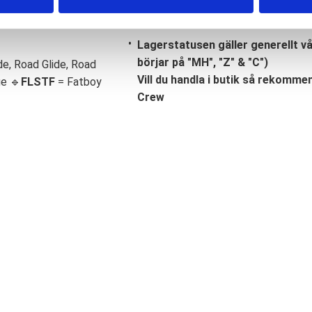
Lagerstatusen gäller generellt v
börjar på "MH", "Z" & "C")
de, Road Glide, Road
Vill du handla i butik så rekommend
ge 🔹
FLSTF
= Fatboy
Crew