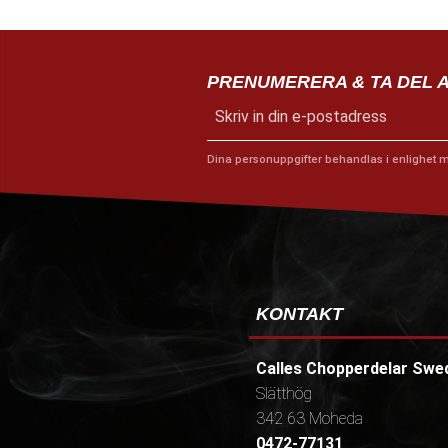
PRENUMERERA & TA DEL 
Dina personuppgifter behandlas i enlighet 
KONTAKT
Calles Chopperdelar Swe
Slätthög
342 63 Moheda
0472-77131