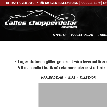
local_shipping
FRI FRAKT ÖVER 2000:- *
NU ÄVEN HEMLEVERANS │ GOOGLE:4.8 ✰│ FA
NYHETER
HARLEY-DELAR
THUN
Lagerstatusen gäller generellt våra leverantörers
Vill du handla i butik
så rekommenderar vi att ni ri
HARLEY-DELAR
WIRE
TILLBEHÖR