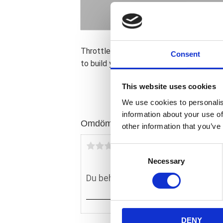
Throttle (pull). Non-threaded circlip de
Consent
to build your own control cable.
This website uses cookies
We use cookies to personalis
information about your use of
Omdömen
other information that you’ve
Du
C
Necessary
o
n
s
e
n
DENY
t