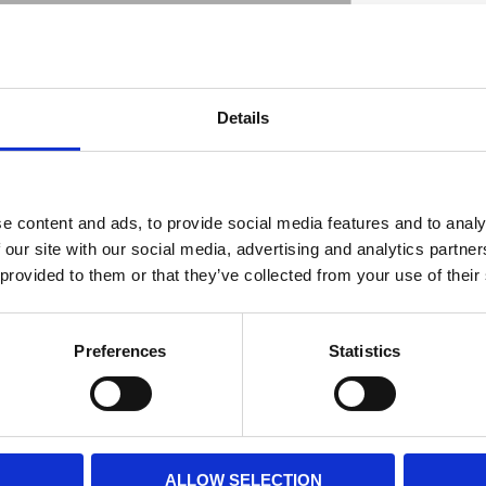
sign. 90ø elbow angle. Used as replacement or
Details
D
e content and ads, to provide social media features and to analy
 our site with our social media, advertising and analytics partn
 provided to them or that they’ve collected from your use of their
Preferences
Statistics
ALLOW SELECTION