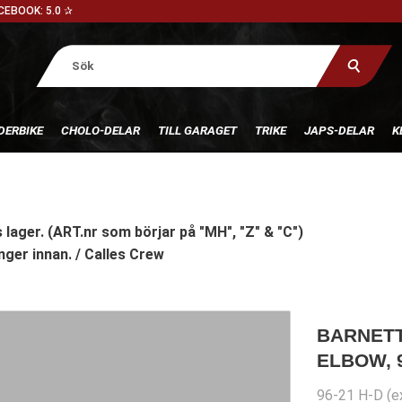
CEBOOK: 5.0 ✰
DERBIKE
CHOLO-DELAR
TILL GARAGET
TRIKE
JAPS-DELAR
K
 lager. (ART.nr som börjar på "MH", "Z" & "C")
nger innan. / Calles Crew
BARNETT
ELBOW, 
96-21 H-D (ex