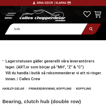
person
payment
MINA SIDOR │
KLARNA
Meny
FAVORITE
KUNDV
Lagerstatusen gäller generellt våra leverantörers
lager. (ART.nr som börjar på "MH", "Z" & "C")
Vill du handla i butik
så rekommenderar vi att ni ringer
innan. / Calles Crew
HARLEY-DELAR
PRIMÄRDRIVNING, KOPPLING
KOPPLING
Bearing, clutch hub (double row)