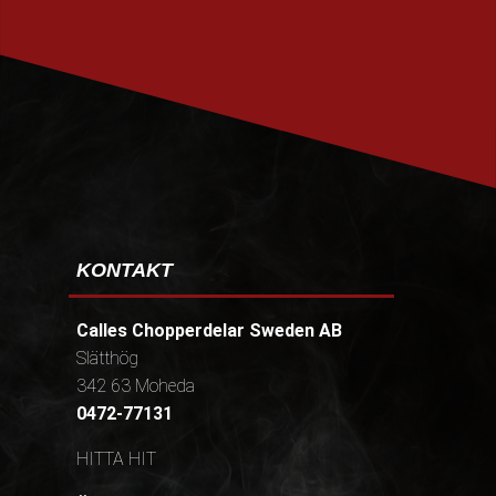
PRENUMERERA
KONTAKT
Calles Chopperdelar Sweden AB
Slätthög
342 63 Moheda
0472-77131
HITTA HIT