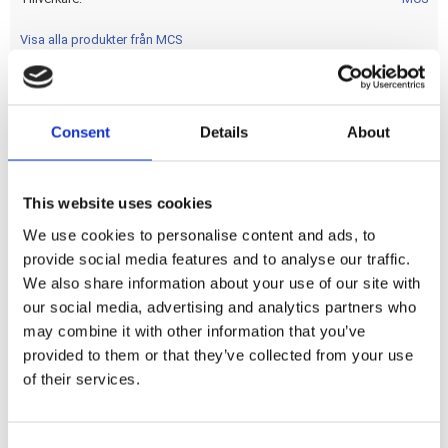
Visa alla produkter från MCS
nan
Consent
Details
About
Dela med dig
This website uses cookies
F
a
We use cookies to personalise content and ads, to
c
provide social media features and to analyse our traffic.
e
b
We also share information about your use of our site with
Omdömen
o
our social media, advertising and analytics partners who
o
k
may combine it with other information that you’ve
Du
provided to them or that they’ve collected from your use
of their services.
C