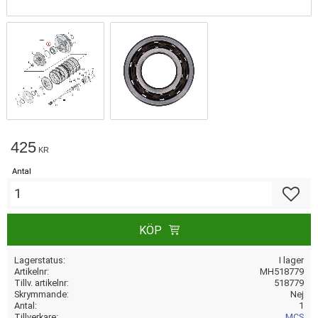
425
KR
Antal
Lägg till
KÖP
Lagerstatus
I lager
Artikelnr
MH518779
Tillv. artikelnr
518779
Skrymmande
Nej
Antal
1
Tillverkare
MCS