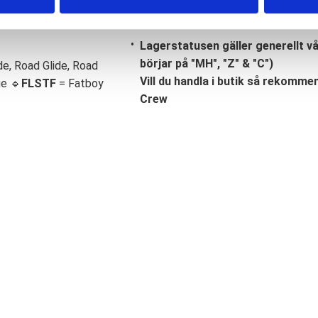
Lagerstatusen gäller generellt v
börjar på "MH", "Z" & "C")
de, Road Glide, Road
Vill du handla i butik så rekommend
ge 🔹
FLSTF
= Fatboy
Crew