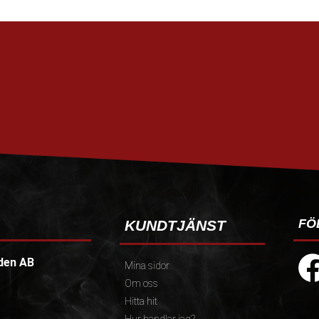
FÖ
KUNDTJÄNST
den AB
Mina sidor
Om oss
Hitta hit