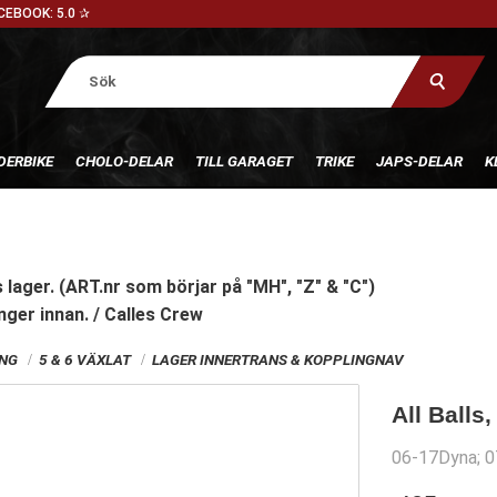
CEBOOK: 5.0 ✰
DERBIKE
CHOLO-DELAR
TILL GARAGET
TRIKE
JAPS-DELAR
K
 lager. (ART.nr som börjar på "MH", "Z" & "C")
nger innan. / Calles Crew
ING
5 & 6 VÄXLAT
LAGER INNERTRANS & KOPPLINGNAV
All Balls
06-17Dyna; 07