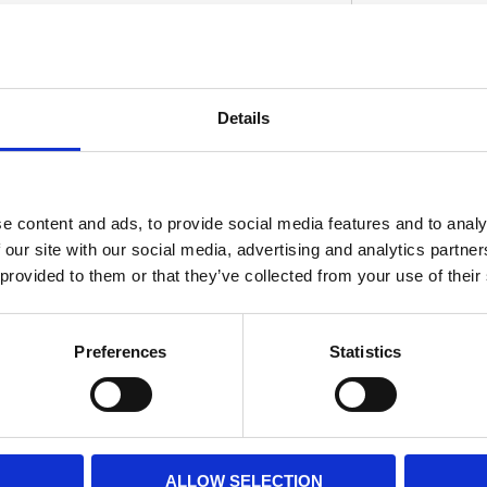
ainshaft support bearing in backside of inner
Details
D
e content and ads, to provide social media features and to analy
 our site with our social media, advertising and analytics partn
 provided to them or that they’ve collected from your use of their
Preferences
Statistics
ALLOW SELECTION