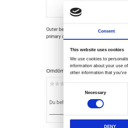
Outer bearing only; without inner race. M
Consent
primary cover.
This website uses cookies
We use cookies to personalis
information about your use of
Omdömen
other information that you’ve
Du
C
Necessary
o
n
s
e
n
DENY
t