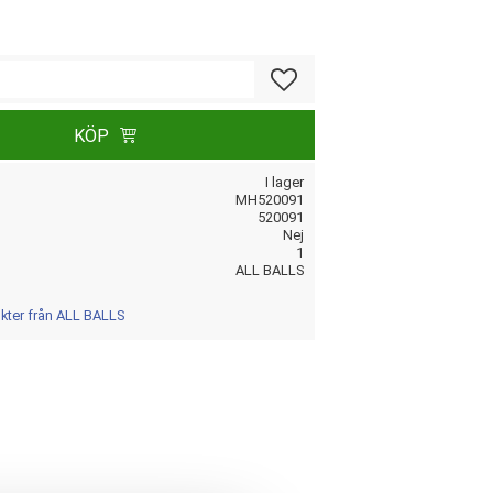
Lägg till i favoriter
KÖP
I lager
MH520091
520091
Nej
1
ALL BALLS
ukter från ALL BALLS