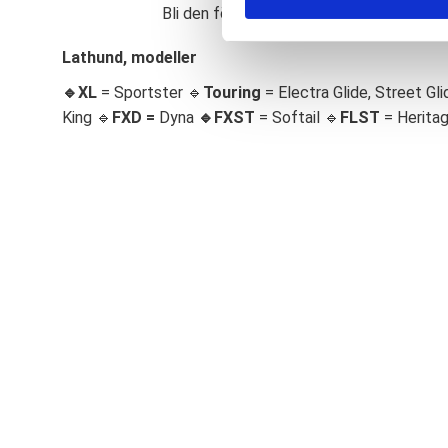
Bli den första att lämna ett omdöme.
S
e
Lathund, modeller
l
🔹XL
= Sportster 🔹
Touring
= Electra Glide, Street Gli
e
c
King 🔹
FXD =
Dyna
🔹
FXST
= Softail 🔹
FLST
= Herita
t
i
o
n