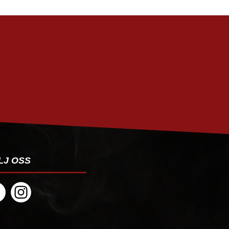
PRENUMERERA
LJ OSS