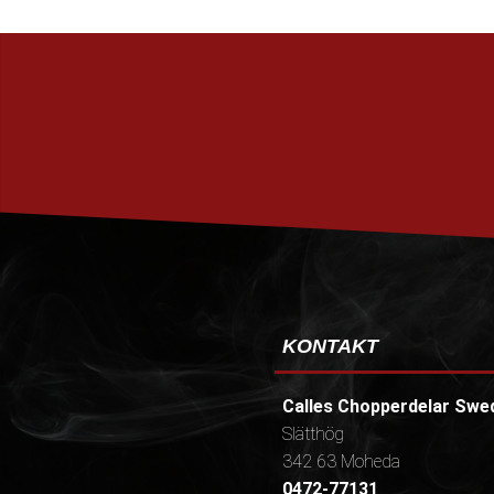
KONTAKT
Calles Chopperdelar Swe
Slätthög
342 63 Moheda
0472-77131