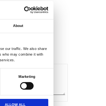
About
ela med dig
F
a
c
se our traffic. We also share
e
ers who may combine it with
b
o
 services.
o
k
Marketing
ALLOW ALL