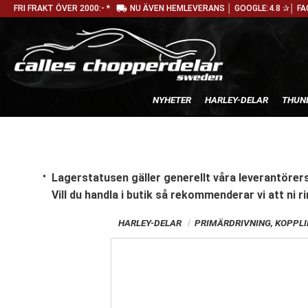
local_shipping
FRI FRAKT ÖVER 2000:- *
NU ÄVEN HEMLEVERANS │ GOOGLE:4.8 ✰│ FA
NYHETER
HARLEY-DELAR
THUN
Lagerstatusen gäller generellt våra leverantörers
Vill du handla i butik
så rekommenderar vi att ni ri
HARLEY-DELAR
PRIMÄRDRIVNING, KOPPL