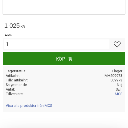
1 025
KR
Antal
Lägg till
KÖP
Lagerstatus
I lager
Artikelnr
MH509973
Tillv. artikelnr
509973
Skrymmande
Nej
Antal
SET
Tillverkare
MCS
Visa alla produkter från MCS