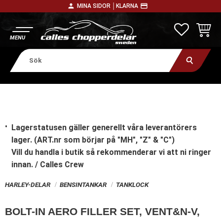
person
payment
MINA SIDOR │
KLARNA
Meny
FAVORITE
KUNDV
Lagerstatusen gäller generellt våra leverantörers
lager. (ART.nr som börjar på "MH", "Z" & "C")
Vill du handla i butik
så rekommenderar vi att ni ringer
innan. / Calles Crew
HARLEY-DELAR
BENSINTANKAR
TANKLOCK
BOLT-IN AERO FILLER SET, VENT&N-V,