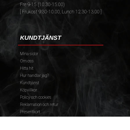
Fre 9-15 (10.30-15.00)
[ Frukost 9.30-10.00, Lunch 12.30-13.00 ]
KUNDTJÄNST
Mina sidor
Om oss
Hitta hit
Hur handlar jag?
Kundtjänst
Köpvillkor
Policy och cookies
Reklamation och retur
Presentkort