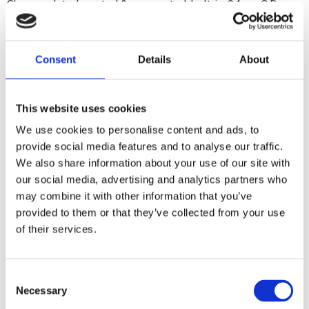
Chrome plated; vented & non-vented; bolt-in; 94mm O.D.;
with lock
Consent
Details
About
Dela med dig
F
a
c
This website uses cookies
e
We use cookies to personalise content and ads, to
b
Omdömen
o
provide social media features and to analyse our traffic.
o
We also share information about your use of our site with
k
Du
our social media, advertising and analytics partners who
may combine it with other information that you’ve
provided to them or that they’ve collected from your use
of their services.
C
Bli den första att lämna ett omdöme.
Necessary
o