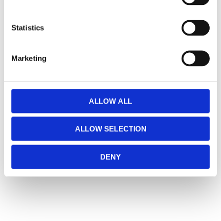
e
🔹
FLST
= Heritage 🔹
FLSTF
= Fatboy
n
t
Statistics
Lagerstatusen gäller generellt våra leverantörers
S
lager. (ART.nr som börjar på "MH", "Z" & "C")
e
Marketing
Vill du handla i butik så rekommenderar vi att ni ringer
l
innan. / Calles Crew
e
c
t
ALLOW ALL
i
o
ALLOW SELECTION
n
DENY