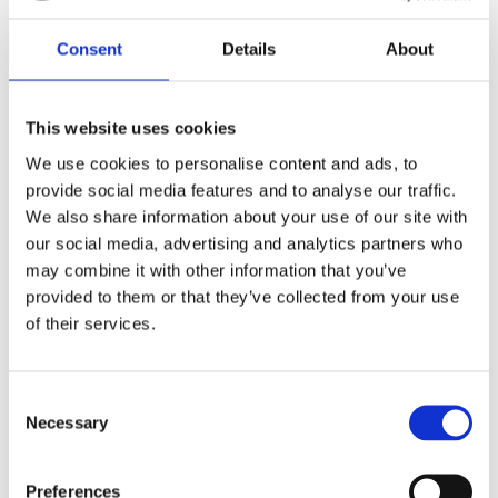
Dela med dig
F
Consent
Details
About
a
c
e
b
This website uses cookies
Omdömen
o
o
We use cookies to personalise content and ads, to
k
Du
provide social media features and to analyse our traffic.
We also share information about your use of our site with
our social media, advertising and analytics partners who
may combine it with other information that you’ve
provided to them or that they’ve collected from your use
of their services.
Bli den första att lämna ett omdöme.
C
Lathund, modeller
Necessary
o
n
🔹XL
= Sportster 🔹
Touring
= Electra Glide, Street Glide,
s
Road Glide, Road King 🔹
FXD =
Dyna
🔹
FXST
= Softail
Preferences