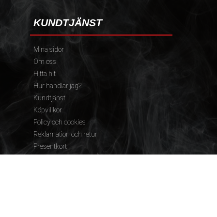
KUNDTJÄNST
Mina sidor
Om oss
Hitta hit
Hur handlar jag?
Kundtjänst
Köpvillkor
Policy och cookies
Reklamation och retur
Presentkort
FÖLJ OSS