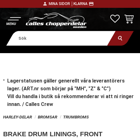
person
payment
MINA SIDOR │
KLARNA
Meny
FAVORITE
KUNDV
Lagerstatusen gäller generellt våra leverantörers
lager. (ART.nr som börjar på "MH", "Z" & "C")
Vill du handla i butik
så rekommenderar vi att ni ringer
innan. / Calles Crew
HARLEY-DELAR
BROMSAR
TRUMBROMS
BRAKE DRUM LININGS, FRONT