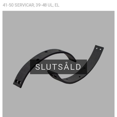
41-50 SERVICAR; 39-48 UL; EL
SLUTSÅLD