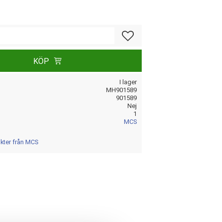
Lägg till i favoriter
KÖP
I lager
MH901589
901589
Nej
1
MCS
ukter från MCS