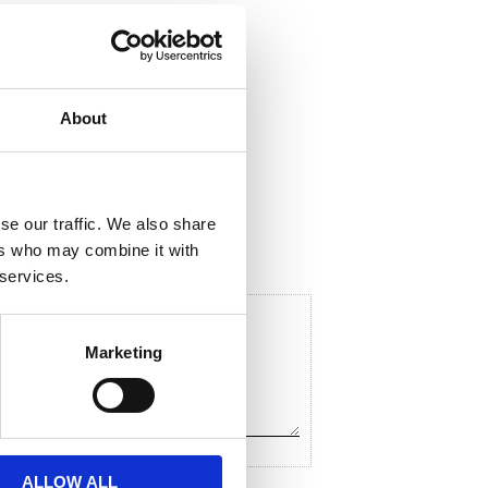
About
ela med dig
F
a
c
se our traffic. We also share
e
ers who may combine it with
b
o
 services.
o
k
Marketing
ALLOW ALL