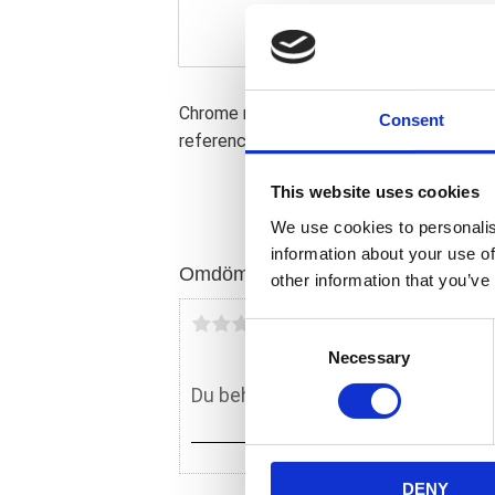
Chrome reproduction one-piece aluminu
Consent
reference 42579-99.
This website uses cookies
We use cookies to personalis
information about your use of
Omdömen
other information that you’ve
Du
C
Necessary
o
n
s
e
n
DENY
t