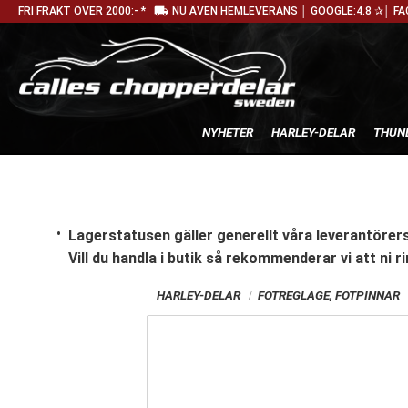
local_shipping
FRI FRAKT ÖVER 2000:- *
NU ÄVEN HEMLEVERANS │ GOOGLE:4.8 ✰│ FA
NYHETER
HARLEY-DELAR
THUN
Lagerstatusen gäller generellt våra leverantörers
Vill du handla i butik
så rekommenderar vi att ni ri
HARLEY-DELAR
FOTREGLAGE, FOTPINNAR