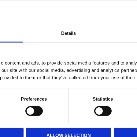
m brake pedal/arm. OEM replacement
Details
D
e content and ads, to provide social media features and to analy
 our site with our social media, advertising and analytics partn
 provided to them or that they’ve collected from your use of their
Preferences
Statistics
ALLOW SELECTION