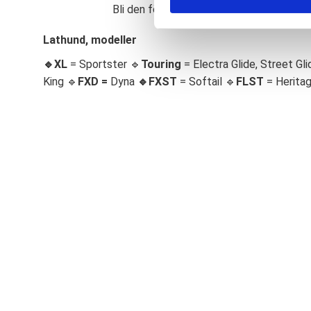
Bli den första att lämna ett omdöme.
S
e
Lathund, modeller
l
🔹XL
= Sportster 🔹
Touring
= Electra Glide, Street Gli
e
c
King 🔹
FXD =
Dyna
🔹
FXST
= Softail 🔹
FLST
= Herita
t
i
o
n