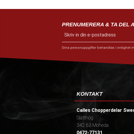
PRENUMERERA & TA DEL 
Dina personuppgifter behandlas i enlighet 
KONTAKT
Calles Chopperdelar Swe
Slätthög
342 63 Moheda
0472-77131