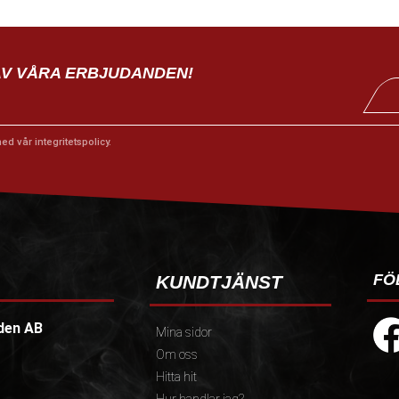
AV VÅRA ERBJUDANDEN!
med vår
integritetspolicy
.
FÖ
KUNDTJÄNST
den AB
Mina sidor
Om oss
Hitta hit