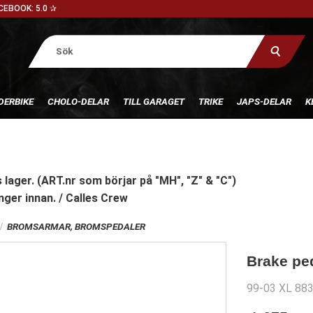
CEBOOK: 5.0 ✰
DERBIKE
CHOLO-DELAR
TILL GARAGET
TRIKE
JAPS-DELAR
K
 lager. (ART.nr som börjar på "MH", "Z" & "C")
nger innan. / Calles Crew
BROMSARMAR, BROMSPEDALER
Brake pe
99-03 XL 88