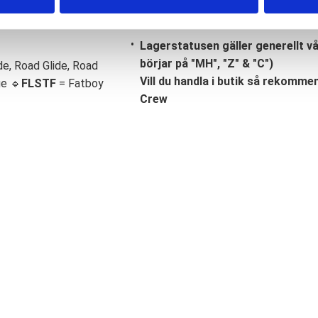
Lagerstatusen gäller generellt v
börjar på "MH", "Z" & "C")
de, Road Glide, Road
Vill du handla i butik så rekommend
ge 🔹
FLSTF
= Fatboy
Crew