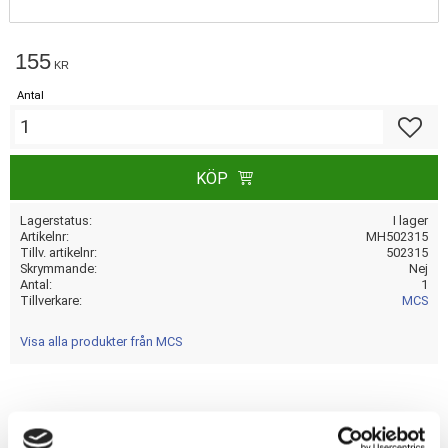
155
KR
Antal
Lägg till
KÖP
Lagerstatus
I lager
Artikelnr
MH502315
Tillv. artikelnr
502315
Skrymmande
Nej
Antal
1
Tillverkare
MCS
Visa alla produkter från MCS