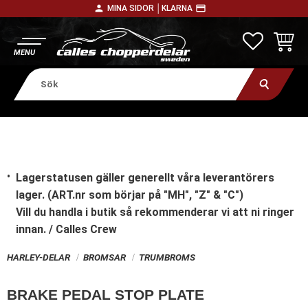
person
payment
MINA SIDOR │
KLARNA
Meny
FAVORITE
KUNDV
Lagerstatusen gäller generellt våra leverantörers
lager. (ART.nr som börjar på "MH", "Z" & "C")
Vill du handla i butik
så rekommenderar vi att ni ringer
innan. / Calles Crew
HARLEY-DELAR
BROMSAR
TRUMBROMS
BRAKE PEDAL STOP PLATE