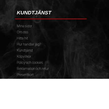
KUNDTJÄNST
Mina sidor
Om oss
Hitta hit
Hur handlar jag?
Kundtjänst
Köpvillkor
Policy och cookies
Reklamation och retur
Presentkort
FÖLJ OSS