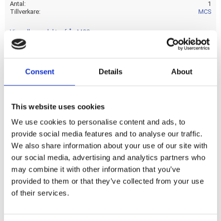
Antal
1
Tillverkare
MCS
Visa alla produkter från MCS
Consent
Details
About
chrome; billet aluminum
Dela med dig
This website uses cookies
F
We use cookies to personalise content and ads, to
a
provide social media features and to analyse our traffic.
c
e
We also share information about your use of our site with
b
Omdömen
our social media, advertising and analytics partners who
o
o
may combine it with other information that you’ve
k
Du
provided to them or that they’ve collected from your use
of their services.