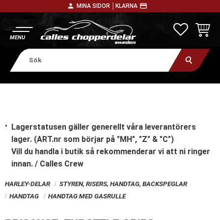
person
payment
MINA SIDOR │
KLARNA
Meny
FAVORITE
KUNDV
Lagerstatusen gäller generellt våra leverantörers
lager. (ART.nr som börjar på "MH", "Z" & "C")
Vill du handla i butik
så rekommenderar vi att ni ringer
innan. / Calles Crew
HARLEY-DELAR
STYREN, RISERS, HANDTAG, BACKSPEGLAR
HANDTAG
HANDTAG MED GASRULLE