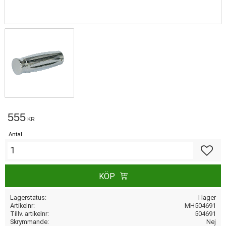
555
KR
Antal
Lägg till
KÖP
Lagerstatus
I lager
Artikelnr
MH504691
Tillv. artikelnr
504691
Skrymmande
Nej