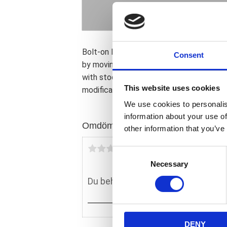
Bolt-on lowering kit for Touring models. 
Consent
by moving the lower shock mounts lower
with stock air shocks. Wheel travel rema
This website uses cookies
modifications are required.
We use cookies to personalis
information about your use of
Omdömen
other information that you’ve
Du
C
Necessary
o
n
s
e
n
DENY
t