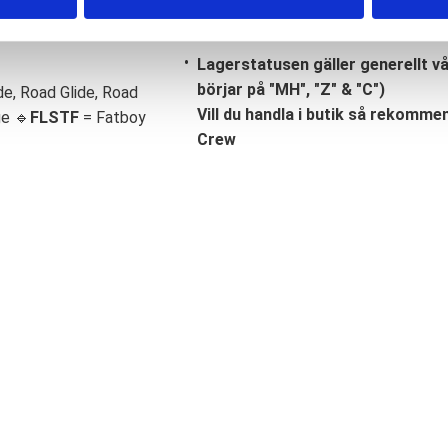
Lagerstatusen gäller generellt v
börjar på "MH", "Z" & "C")
de, Road Glide, Road
Vill du handla i butik så rekommend
ge 🔹
FLSTF
= Fatboy
Crew