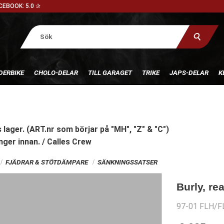
CEBOOK: 5.0 ✰
DERBIKE
CHOLO-DELAR
TILL GARAGET
TRIKE
JAPS-DELAR
K
 lager. (ART.nr som börjar på "MH", "Z" & "C")
nger innan. / Calles Crew
FJÄDRAR & STÖTDÄMPARE
SÄNKNINGSSATSER
Burly, re
97-01 FLH/F