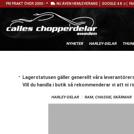
local_shipping
FRI FRAKT ÖVER 2000:- *
NU ÄVEN HEMLEVERANS │ GOOGLE:4.8 ✰│ FA
NYHETER
HARLEY-DELAR
THUN
Lagerstatusen gäller generellt våra leverantörers
Vill du handla i butik
så rekommenderar vi att ni ri
HARLEY-DELAR
RAM, CHASSIE, SKÄRMAR