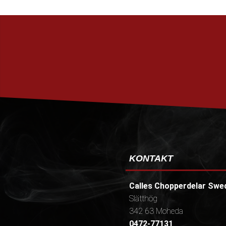
KONTAKT
Calles Chopperdelar Swe
Slätthög
342 63 Moheda
0472-77131