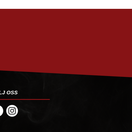
PRENUMERERA
LJ OSS