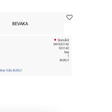
Lägg till i favoriter
BEVAKA
Slutsåld
MH533142
533142
Nej
1
BURLY
ukter från BURLY