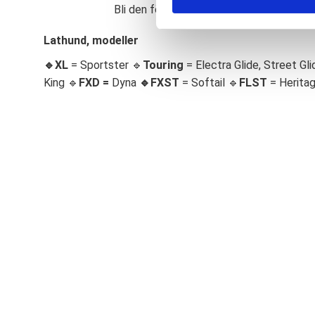
Bli den första att lämna ett omdöme.
S
e
Lathund, modeller
l
🔹XL
= Sportster 🔹
Touring
= Electra Glide, Street Gli
e
c
King 🔹
FXD =
Dyna
🔹
FXST
= Softail 🔹
FLST
= Herita
t
i
o
n