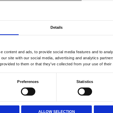
Lowers the rear side of the bike 1 to 1. 5 inch
Details
 and further backwards. Designed to be used
D
ins identical to stock. No permanent
e content and ads, to provide social media features and to analy
 our site with our social media, advertising and analytics partn
 provided to them or that they’ve collected from your use of their
Preferences
Statistics
ALLOW SELECTION