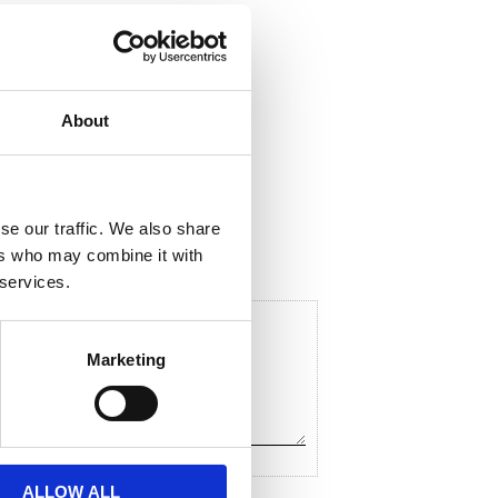
About
ela med dig
F
a
c
se our traffic. We also share
e
ers who may combine it with
b
o
 services.
o
k
Marketing
ALLOW ALL