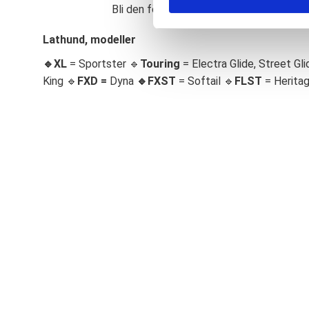
Bli den första att lämna ett omdöme.
S
e
Lathund, modeller
l
🔹XL
= Sportster 🔹
Touring
= Electra Glide, Street Gli
e
c
King 🔹
FXD =
Dyna
🔹
FXST
= Softail 🔹
FLST
= Herita
t
i
o
n