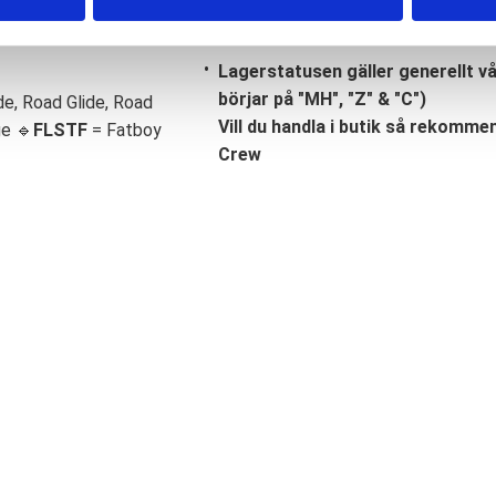
Lagerstatusen gäller generellt v
börjar på "MH", "Z" & "C")
de, Road Glide, Road
Vill du handla i butik så rekommend
ge 🔹
FLSTF
= Fatboy
Crew