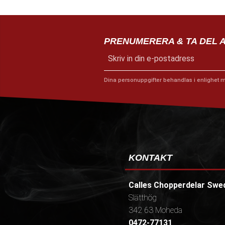
PRENUMERERA & TA DEL 
Dina personuppgifter behandlas i enlighet 
KONTAKT
Calles Chopperdelar Swe
Slätthög
342 63 Moheda
0472-77131