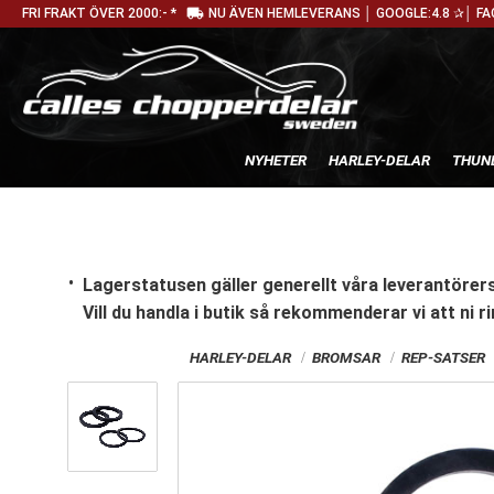
local_shipping
FRI FRAKT ÖVER 2000:- *
NU ÄVEN HEMLEVERANS │ GOOGLE:4.8 ✰│ FA
NYHETER
HARLEY-DELAR
THUN
Lagerstatusen gäller generellt våra leverantörers
Vill du handla i butik
så rekommenderar vi att ni ri
HARLEY-DELAR
BROMSAR
REP-SATSER