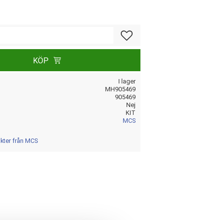
Lägg till i favoriter
KÖP
I lager
MH905469
905469
Nej
KIT
MCS
ukter från MCS