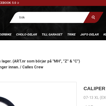
CEBOOK: 5.0 ✰
DERBIKE
CHOLO-DELAR
TILL GARAGET
TRIKE
JAPS-DELAR
K
 lager. (ART.nr som börjar på "MH", "Z" & "C")
nger innan. / Calles Crew
CALIPER
07-13 XL (EX