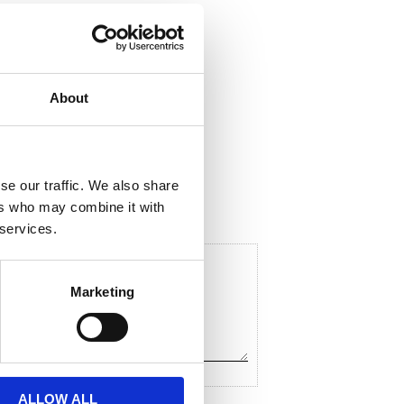
About
ela med dig
F
a
c
se our traffic. We also share
e
ers who may combine it with
b
o
 services.
o
k
Marketing
ALLOW ALL