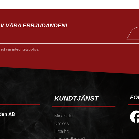
AV VÅRA ERBJUDANDEN!
med vår
integritetspolicy
.
FÖ
KUNDTJÄNST
den AB
Mina sidor
Om oss
Hitta hit