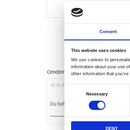
Consent
This website uses cookies
We use cookies to personalis
information about your use of
Omdömen
other information that you’ve
Du
C
Necessary
o
n
s
e
n
DENY
t