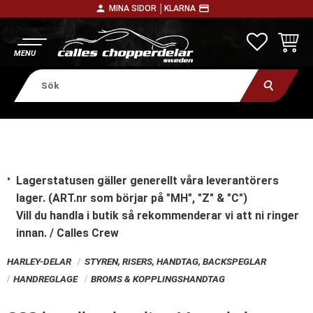
person
payment
MINA SIDOR │
KLARNA
Meny
FAVORITE
KUNDV
Lagerstatusen gäller generellt våra leverantörers
lager. (ART.nr som börjar på "MH", "Z" & "C")
Vill du handla i butik
så rekommenderar vi att ni ringer
innan. / Calles Crew
HARLEY-DELAR
STYREN, RISERS, HANDTAG, BACKSPEGLAR
HANDREGLAGE
BROMS & KOPPLINGSHANDTAG