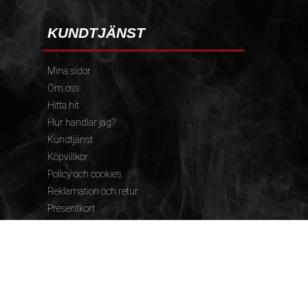
KUNDTJÄNST
Mina sidor
Om oss
Hitta hit
Hur handlar jag?
Kundtjänst
Köpvillkor
Policy och cookies
Reklamation och retur
Presentkort
FÖLJ OSS