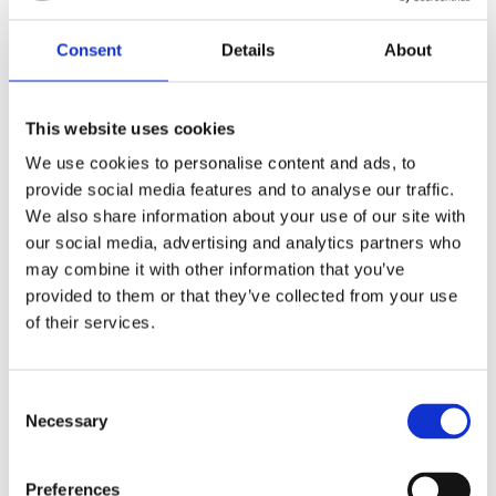
Dela med dig
F
Consent
Details
About
a
c
e
b
This website uses cookies
Omdömen
o
o
We use cookies to personalise content and ads, to
k
Du
provide social media features and to analyse our traffic.
We also share information about your use of our site with
our social media, advertising and analytics partners who
may combine it with other information that you’ve
provided to them or that they’ve collected from your use
of their services.
Bli den första att lämna ett omdöme.
C
Lathund, modeller
Necessary
o
n
🔹XL
= Sportster 🔹
Touring
= Electra Glide, Street Glide,
s
Road Glide, Road King 🔹
FXD =
Dyna
🔹
FXST
= Softail
Preferences