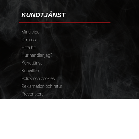
KUNDTJÄNST
Mina sidor
Om oss
Hitta hit
Hur handlar jag?
Kundtjänst
Köpvillkor
Policy och cookies
Reklamation och retur
Presentkort
FÖLJ OSS