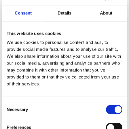
Dela med dig
F
Consent
Details
About
a
c
e
b
This website uses cookies
Omdömen
o
o
We use cookies to personalise content and ads, to
k
Du
provide social media features and to analyse our traffic.
We also share information about your use of our site with
our social media, advertising and analytics partners who
may combine it with other information that you’ve
provided to them or that they’ve collected from your use
of their services.
Bli den första att lämna ett omdöme.
C
Lathund, modeller
Necessary
o
n
🔹XL
= Sportster 🔹
Touring
= Electra Glide, Street Glide,
s
Road Glide, Road King 🔹
FXD =
Dyna
🔹
FXST
= Softail
Preferences