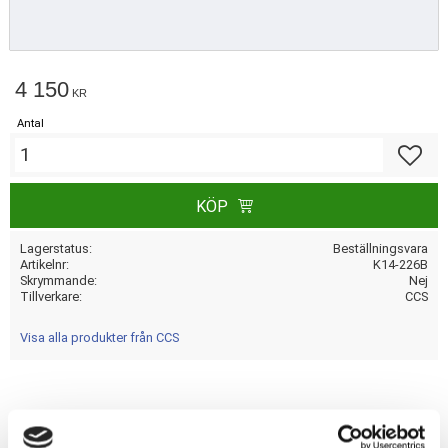
4 150
KR
Antal
Lägg till
KÖP
Lagerstatus
Beställningsvara
Artikelnr
K14-226B
Skrymmande
Nej
Tillverkare
CCS
Visa alla produkter från CCS