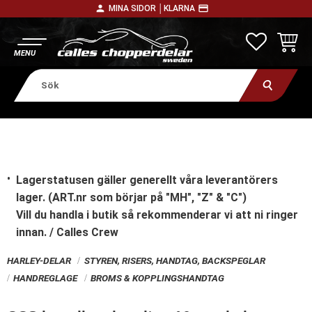
person
payment
MINA SIDOR │
KLARNA
Meny
FAVORITE
KUNDV
Lagerstatusen gäller generellt våra leverantörers
lager. (ART.nr som börjar på "MH", "Z" & "C")
Vill du handla i butik
så rekommenderar vi att ni ringer
innan. / Calles Crew
HARLEY-DELAR
STYREN, RISERS, HANDTAG, BACKSPEGLAR
HANDREGLAGE
BROMS & KOPPLINGSHANDTAG