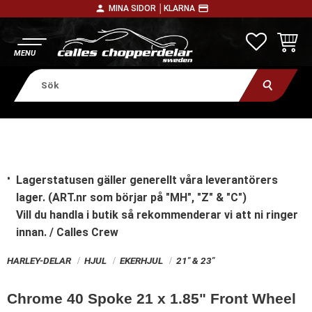
person
payment
MINA SIDOR │
KLARNA
Meny
FAVORITE
KUNDV
Lagerstatusen gäller generellt våra leverantörers
lager. (ART.nr som börjar på "MH", "Z" & "C")
Vill du handla i butik
så rekommenderar vi att ni ringer
innan. / Calles Crew
HARLEY-DELAR
HJUL
EKERHJUL
21" & 23"
Chrome 40 Spoke 21 x 1.85" Front Wheel