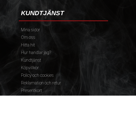
KUNDTJÄNST
Mina sidor
Om oss
Hitta hit
Hur handlar jag?
Kundtjänst
Köpvillkor
Policy och cookies
Reklamation och retur
Presentkort
FÖLJ OSS