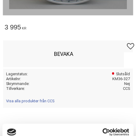
3 995
KR
Lägg t
BEVAKA
Lagerstatus
Slutsåld
Artikelnr
KM36-327
Skrymmande
Nej
Tillverkare
CCS
Visa alla produkter från CCS