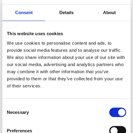
Dela med dig
F
Consent
Details
About
a
c
e
b
This website uses cookies
Omdömen
o
o
We use cookies to personalise content and ads, to
k
Du
provide social media features and to analyse our traffic.
We also share information about your use of our site with
our social media, advertising and analytics partners who
may combine it with other information that you’ve
provided to them or that they’ve collected from your use
of their services.
Bli den första att lämna ett omdöme.
C
Lathund, modeller
Necessary
o
n
🔹XL
= Sportster 🔹
Touring
= Electra Glide, Street Glide,
s
Road Glide, Road King 🔹
FXD =
Dyna
🔹
FXST
= Softail
Preferences