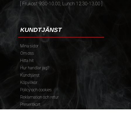
[ Frukost 9.30-10.00, Lunch 12.30-13.00 ]
KUNDTJÄNST
Mina sidor
Om oss
Hitta hit
Hur handlar jag?
Kundtjänst
Köpvillkor
Policy och cookies
Reklamation och retur
Presentkort
FÖLJ OSS