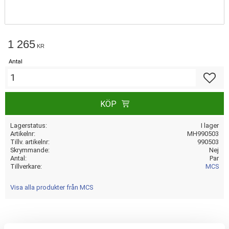
1 265
KR
Antal
Lägg till
KÖP
Lagerstatus
I lager
Artikelnr
MH990503
Tillv. artikelnr
990503
Skrymmande
Nej
Antal
Par
Tillverkare
MCS
Visa alla produkter från MCS