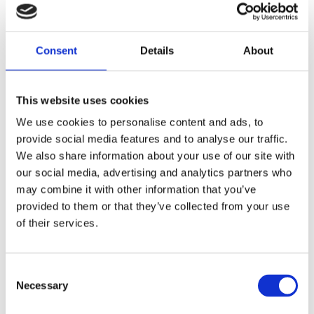
CHROME; WITH TURN SIGNAL HOLES
Dela med dig
Consent
Details
About
F
a
c
This website uses cookies
e
b
Omdömen
We use cookies to personalise content and ads, to
o
o
provide social media features and to analyse our traffic.
k
Du
We also share information about your use of our site with
our social media, advertising and analytics partners who
may combine it with other information that you’ve
provided to them or that they’ve collected from your use
of their services.
Bli den första att lämna ett omdöme.
C
Necessary
o
Lathund, modeller
n