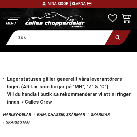
person
payment
MINA SIDOR │
KLARNA
Meny
FAVORITE
KUNDV
Lagerstatusen gäller generellt våra leverantörers
lager. (ART.nr som börjar på "MH", "Z" & "C")
Vill du handla i butik
så rekommenderar vi att ni ringer
innan. / Calles Crew
HARLEY-DELAR
RAM, CHASSIE, SKÄRMAR
SKÄRMAR
SKÄRMSTAG