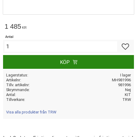
1 485
KR
Antal
Lägg till
KÖP
Lagerstatus
I lager
Artikelnr
MH981996
Tillv. artikelnr
981996
Skrymmande
Nej
Antal
KIT
Tillverkare
TRW
Visa alla produkter från TRW