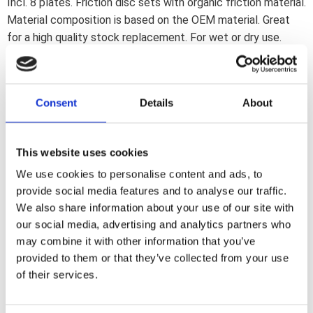
Incl. 8 plates. Friction disc sets with organic friction material.
Material composition is based on the OEM material. Great
for a high quality stock replacement. For wet or dry use.
Note: Carefully run-in new clutch plates to avoid glazing.
Note: Soak in oil before use. Use JASO-MA specified oil for
wet clutch use. Never use oils with friction modifiers; to
Consent
Details
About
avoid clutch slip.
Dela med dig
This website uses cookies
F
We use cookies to personalise content and ads, to
a
provide social media features and to analyse our traffic.
c
e
We also share information about your use of our site with
b
our social media, advertising and analytics partners who
Omdömen
o
o
may combine it with other information that you’ve
k
Du
provided to them or that they’ve collected from your use
of their services.