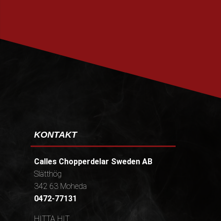
PRENUMERERA
KONTAKT
Calles Chopperdelar Sweden AB
Slätthög
342 63 Moheda
0472-77131
HITTA HIT