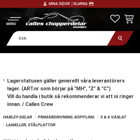
person
payment
MINA SIDOR │
KLARNA
Meny
FAVORITE
KUNDV
Lagerstatusen gäller generellt våra leverantörers
lager. (ART.nr som börjar på "MH", "Z" & "C")
Vill du handla i butik
så rekommenderar vi att ni ringer
innan. / Calles Crew
HARLEY-DELAR
PRIMÄRDRIVNING, KOPPLING
5 & 6 VÄXLAT
LAMELLER, STÅLPLATTOR