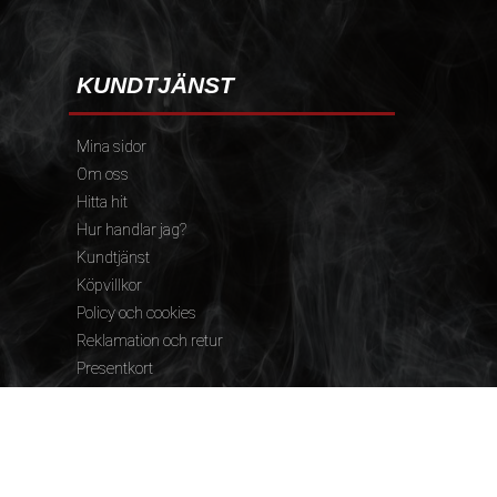
KUNDTJÄNST
Mina sidor
Om oss
Hitta hit
Hur handlar jag?
Kundtjänst
Köpvillkor
Policy och cookies
Reklamation och retur
Presentkort
FÖLJ OSS