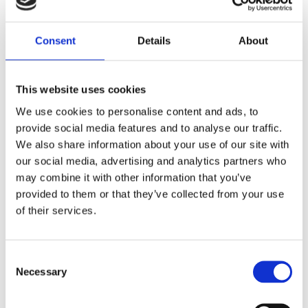
Dela med dig
Consent
Details
About
F
a
c
e
This website uses cookies
b
Omdömen
o
We use cookies to personalise content and ads, to
o
k
provide social media features and to analyse our traffic.
Du
We also share information about your use of our site with
our social media, advertising and analytics partners who
may combine it with other information that you’ve
provided to them or that they’ve collected from your use
of their services.
Bli den första att lämna ett omdöme.
C
Necessary
o
Lathund, modeller
n
🔹XL
= Sportster 🔹
Touring
= Electra Glide, Street Glide,
s