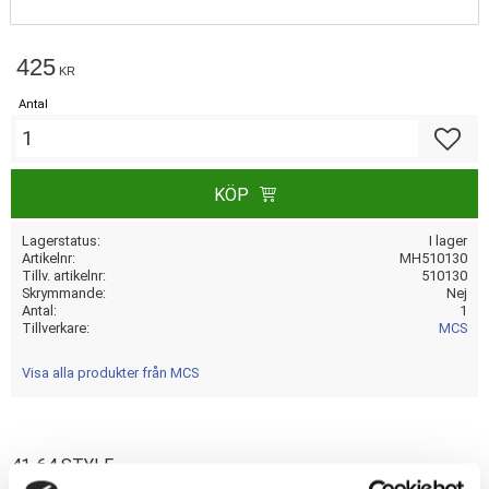
425
KR
Antal
Lägg till
KÖP
Lagerstatus
I lager
Artikelnr
MH510130
Tillv. artikelnr
510130
Skrymmande
Nej
Antal
1
Tillverkare
MCS
Visa alla produkter från MCS
41-64 STYLE