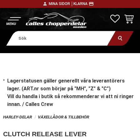
person
payment
MINA SIDOR │
KLARNA
Meny
FAVORITE
KUNDV
Lagerstatusen gäller generellt våra leverantörers
lager. (ART.nr som börjar på "MH", "Z" & "C")
Vill du handla i butik
så rekommenderar vi att ni ringer
innan. / Calles Crew
HARLEY-DELAR
VÄXELLÅDOR & TILLBEHÖR
CLUTCH RELEASE LEVER