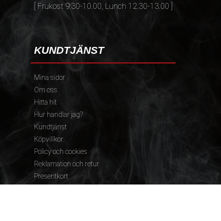
[ Frukost 9.30-10.00, Lunch 12.30-13.00 ]
KUNDTJÄNST
Mina sidor
Om oss
Hitta hit
Hur handlar jag?
Kundtjänst
Köpvillkor
Policy och cookies
Reklamation och retur
Presentkort
FÖLJ OSS