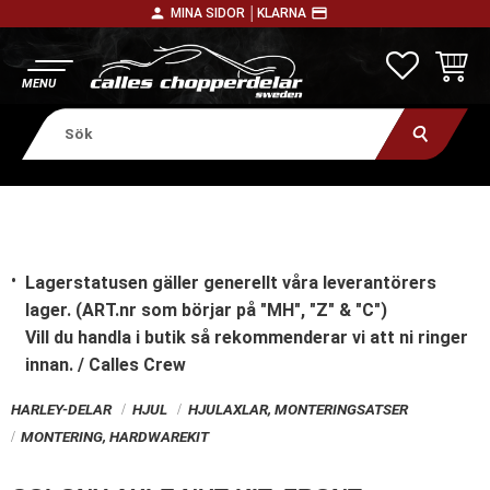
person
payment
MINA SIDOR │
KLARNA
Meny
FAVORITE
KUNDV
Lagerstatusen gäller generellt våra leverantörers
lager. (ART.nr som börjar på "MH", "Z" & "C")
Vill du handla i butik
så rekommenderar vi att ni ringer
innan. / Calles Crew
HARLEY-DELAR
HJUL
HJULAXLAR, MONTERINGSATSER
MONTERING, HARDWAREKIT