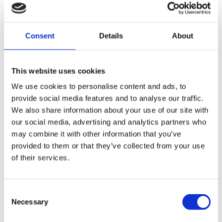
ZINC
Dela med dig
Consent
Details
About
F
a
c
This website uses cookies
e
b
Omdömen
We use cookies to personalise content and ads, to
o
o
provide social media features and to analyse our traffic.
k
Du
We also share information about your use of our site with
our social media, advertising and analytics partners who
may combine it with other information that you’ve
provided to them or that they’ve collected from your use
of their services.
Bli den första att lämna ett omdöme.
C
Necessary
o
Lathund, modeller
n