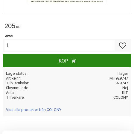
205
KR
Antal
Lägg till
KÖP
Lagerstatus
I lager
Artikelnr
MH929747
Tillv. artikelnr
929747
Skrymmande
Nej
Antal
KIT
Tillverkare
COLONY
Visa alla produkter från COLONY