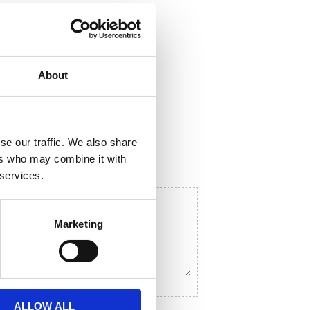
About
ela med dig
F
a
c
se our traffic. We also share
e
ers who may combine it with
b
o
 services.
o
k
Marketing
ALLOW ALL