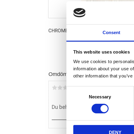
CHROME
Consent
This website uses cookies
We use cookies to personalis
information about your use of
Omdömen
other information that you’ve
Du
C
Necessary
o
n
s
e
n
DENY
t