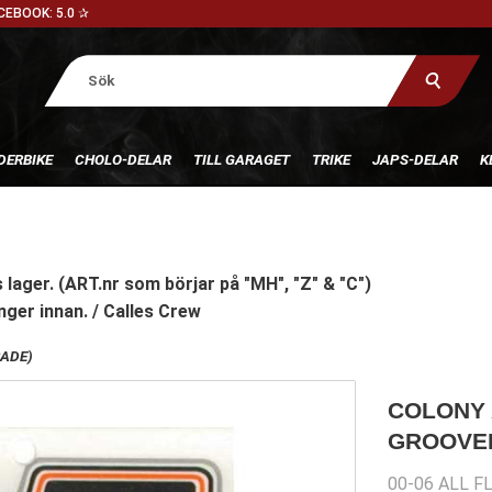
CEBOOK: 5.0 ✰
DERBIKE
CHOLO-DELAR
TILL GARAGET
TRIKE
JAPS-DELAR
K
 lager. (ART.nr som börjar på "MH", "Z" & "C")
nger innan. / Calles Crew
RADE)
COLONY 
GROOVE
00-06 ALL F