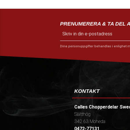
PRENUMERERA & TA DEL 
Dina personuppgifter behandlas i enlighet 
KONTAKT
Calles Chopperdelar Swe
Slätthög
342 63 Moheda
0472-77131