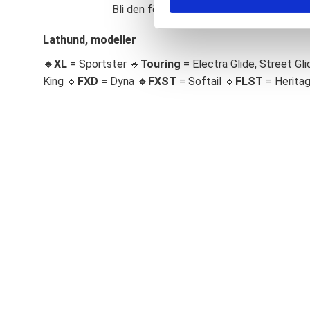
Bli den första att lämna ett omdöme.
S
e
Lathund, modeller
l
🔹XL
= Sportster 🔹
Touring
= Electra Glide, Street Gli
e
c
King 🔹
FXD =
Dyna
🔹
FXST
= Softail 🔹
FLST
= Herita
t
i
o
n