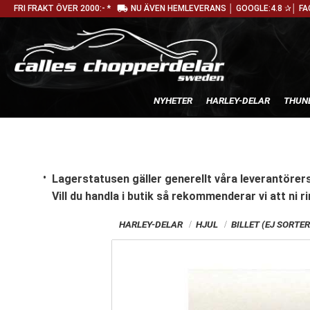
local_shipping
FRI FRAKT ÖVER 2000:- *
NU ÄVEN HEMLEVERANS │ GOOGLE:4.8 ✰│ FA
NYHETER
HARLEY-DELAR
THUN
Lagerstatusen gäller generellt våra leverantörers
Vill du handla i butik
så rekommenderar vi att ni ri
HARLEY-DELAR
HJUL
BILLET (EJ SORTE