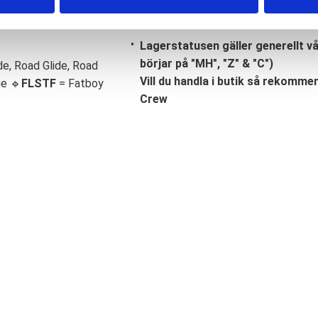
Lagerstatusen gäller generellt v
börjar på "MH", "Z" & "C")
de, Road Glide, Road
Vill du handla i butik så rekommend
ge 🔹
FLSTF
= Fatboy
Crew