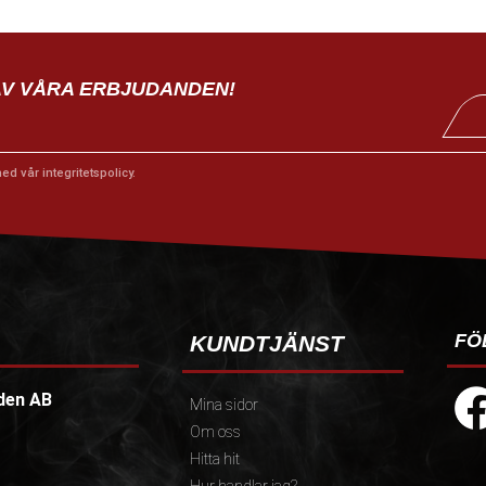
AV VÅRA ERBJUDANDEN!
med vår
integritetspolicy
.
FÖ
KUNDTJÄNST
den AB
Mina sidor
Om oss
Hitta hit