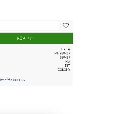
Lägg till i favoriter
KÖP
I lager
MH989437
989437
Nej
KIT
COLONY
ukter från COLONY