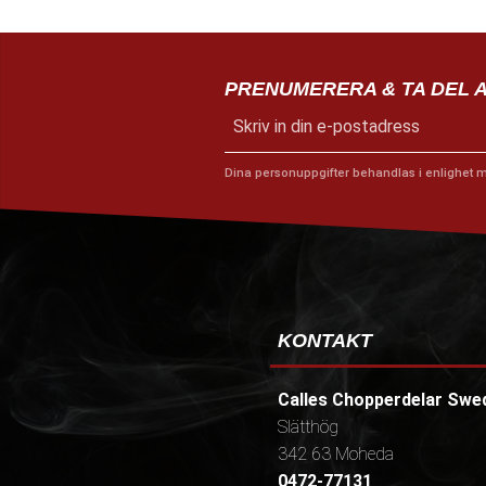
PRENUMERERA & TA DEL 
Dina personuppgifter behandlas i enlighet 
KONTAKT
Calles Chopperdelar Swe
Slätthög
342 63 Moheda
0472-77131