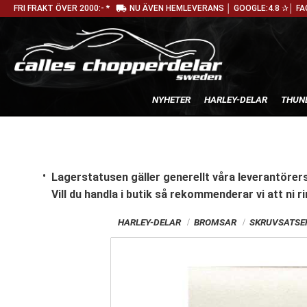
local_shipping
FRI FRAKT ÖVER 2000:- *
NU ÄVEN HEMLEVERANS │ GOOGLE:4.8 ✰│ FA
NYHETER
HARLEY-DELAR
THUN
Lagerstatusen gäller generellt våra leverantörers
Vill du handla i butik
så rekommenderar vi att ni ri
HARLEY-DELAR
BROMSAR
SKRUVSATSER