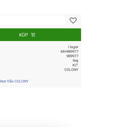
Lägg till i favoriter
KÖP
I lager
MH989977
989977
Nej
KIT
COLONY
ukter från COLONY