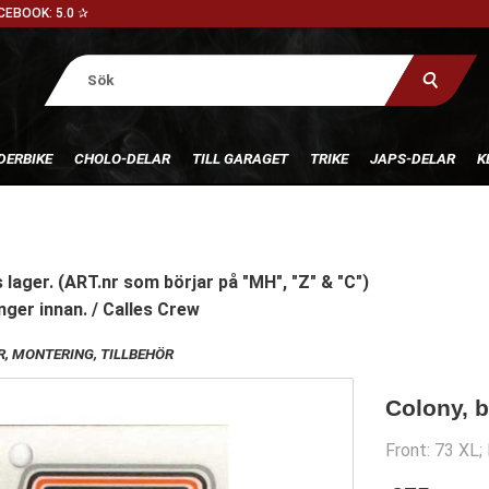
CEBOOK: 5.0 ✰
DERBIKE
CHOLO-DELAR
TILL GARAGET
TRIKE
JAPS-DELAR
K
 lager. (ART.nr som börjar på "MH", "Z" & "C")
nger innan. / Calles Crew
, MONTERING, TILLBEHÖR
Colony, b
Front: 73 XL; 