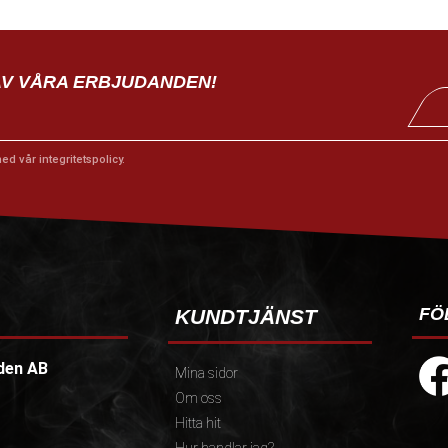
AV VÅRA ERBJUDANDEN!
med vår
integritetspolicy
.
FÖ
KUNDTJÄNST
den AB
Mina sidor
Om oss
Hitta hit