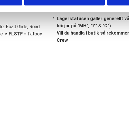
Lagerstatusen gäller generellt v
börjar på "MH", "Z" & "C")
de, Road Glide, Road
Vill du handla i butik så rekommend
ge 🔹
FLSTF
= Fatboy
Crew