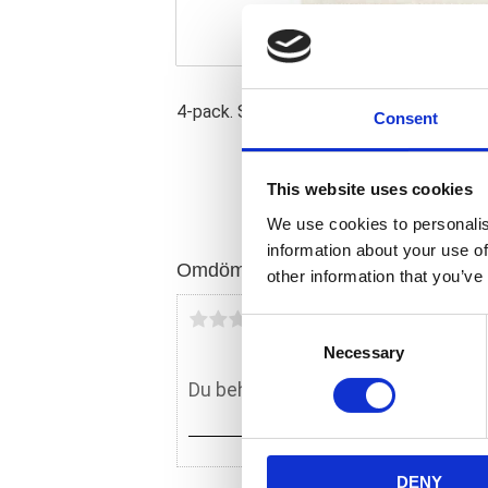
4-pack. Sockhuvud (Allenhead). Ersätt b
Consent
This website uses cookies
We use cookies to personalis
information about your use of
Omdömen
other information that you’ve
Du
C
Necessary
o
n
s
e
n
DENY
t