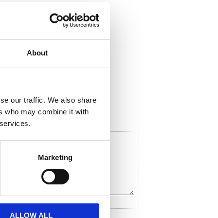
About
ela med dig
F
a
c
se our traffic. We also share
e
ers who may combine it with
b
o
 services.
o
k
Marketing
ALLOW ALL