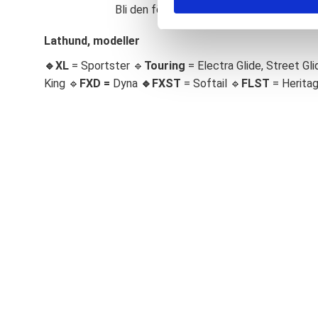
Bli den första att lämna ett omdöme.
S
e
Lathund, modeller
l
🔹XL
= Sportster 🔹
Touring
= Electra Glide, Street Gli
e
c
King 🔹
FXD =
Dyna
🔹
FXST
= Softail 🔹
FLST
= Herita
t
i
o
n