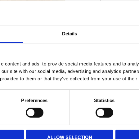
ultar som monterar ihop bromsokshalvor
Details
D
e content and ads, to provide social media features and to analy
 our site with our social media, advertising and analytics partn
 provided to them or that they’ve collected from your use of their
Preferences
Statistics
ALLOW SELECTION