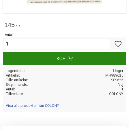
145
KR
Antal
Lägg till
KÖP
Lagerstatus
I lager
Artikelnr
MH989625
Tillv. artikelnr
989625
Skrymmande
Nej
Antal
1
Tillverkare
COLONY
Visa alla produkter från COLONY