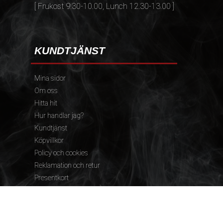
[ Frukost 9.30-10.00, Lunch 12.30-13.00 ]
KUNDTJÄNST
Mina sidor
Om oss
Hitta hit
Hur handlar jag?
Kundtjänst
Köpvillkor
Policy och cookies
Reklamation och retur
Presentkort
FÖLJ OSS