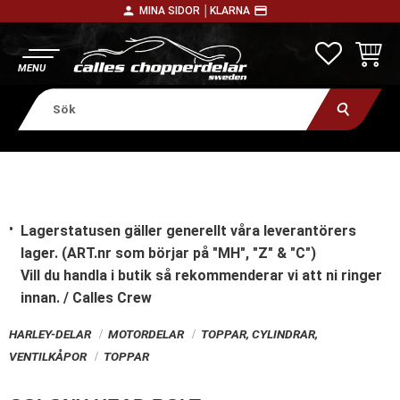
person
payment
MINA SIDOR │
KLARNA
Meny
FAVORITE
KUNDV
Lagerstatusen gäller generellt våra leverantörers
lager. (ART.nr som börjar på "MH", "Z" & "C")
Vill du handla i butik
så rekommenderar vi att ni ringer
innan. / Calles Crew
HARLEY-DELAR
MOTORDELAR
TOPPAR, CYLINDRAR,
VENTILKÅPOR
TOPPAR