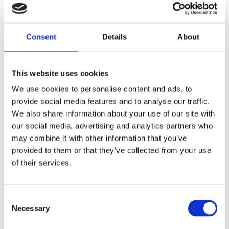
Chrome. OEM reproduction style. Repl. 16813-65.
Dela med dig
Consent
Details
About
F
a
c
This website uses cookies
e
b
Omdömen
We use cookies to personalise content and ads, to
o
o
provide social media features and to analyse our traffic.
k
Du
We also share information about your use of our site with
our social media, advertising and analytics partners who
may combine it with other information that you’ve
provided to them or that they’ve collected from your use
of their services.
Bli den första att lämna ett omdöme.
C
Necessary
o
Lathund, modeller
n