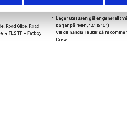
Lagerstatusen gäller generellt v
börjar på "MH", "Z" & "C")
de, Road Glide, Road
Vill du handla i butik så rekommend
ge 🔹
FLSTF
= Fatboy
Crew