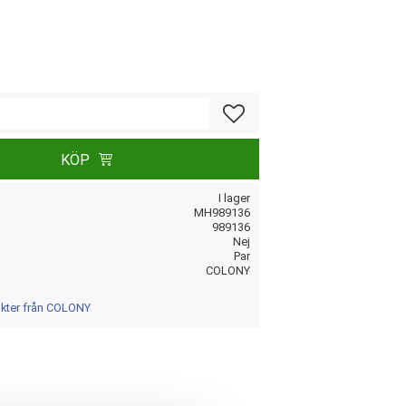
Lägg till i favoriter
KÖP
I lager
MH989136
989136
Nej
Par
COLONY
ukter från COLONY