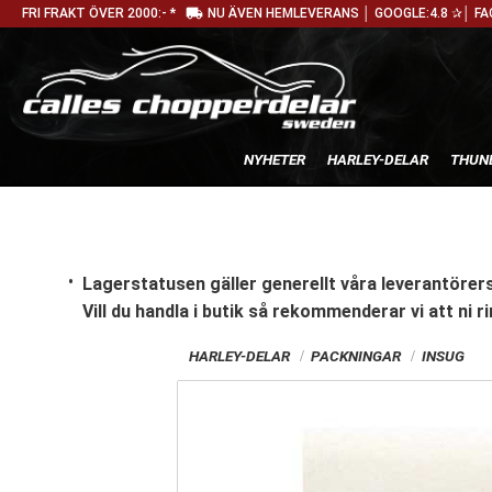
local_shipping
FRI FRAKT ÖVER 2000:- *
NU ÄVEN HEMLEVERANS │ GOOGLE:4.8 ✰│ FA
NYHETER
HARLEY-DELAR
THUN
Lagerstatusen gäller generellt våra leverantörers
Vill du handla i butik
så rekommenderar vi att ni ri
HARLEY-DELAR
PACKNINGAR
INSUG