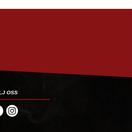
PRENUMERERA
LJ OSS