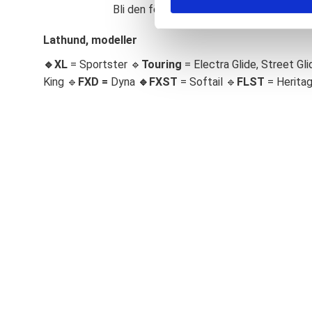
Bli den första att lämna ett omdöme.
S
e
Lathund, modeller
l
🔹XL
= Sportster 🔹
Touring
= Electra Glide, Street Gli
e
c
King 🔹
FXD =
Dyna
🔹
FXST
= Softail 🔹
FLST
= Herita
t
i
o
n