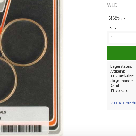
WLD
335
KR
Antal
Lagerstatus
Artikelnr
Tillv. artikelnr
Skrymmande
Antal
Tillverkare
Visa alla prod