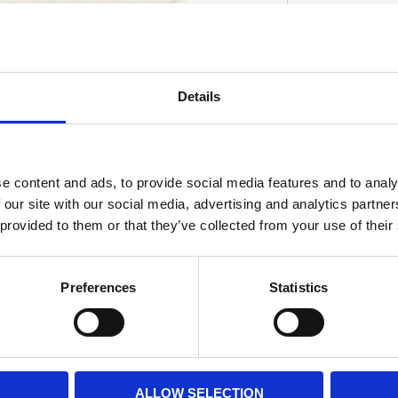
en manifold and cylinder head. OEM
Details
-30.
D
e content and ads, to provide social media features and to analy
 our site with our social media, advertising and analytics partn
 provided to them or that they’ve collected from your use of their
Preferences
Statistics
ALLOW SELECTION