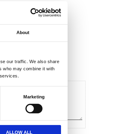
About
ela med dig
F
a
c
se our traffic. We also share
e
ers who may combine it with
b
o
 services.
o
k
Marketing
ALLOW ALL