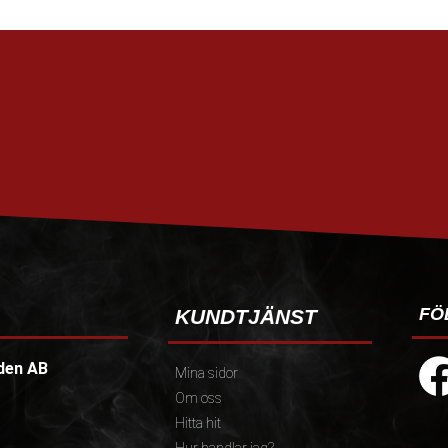
FÖ
KUNDTJÄNST
den AB
Mina sidor
Om oss
Hitta hit