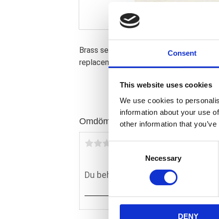
Brass seals / inlet packing. Used betwe
Consent
replacement reference 27057-30 / 1118
This website uses cookies
We use cookies to personalis
information about your use of
Omdömen
other information that you’ve
Du
C
Necessary
o
n
s
e
n
DENY
t