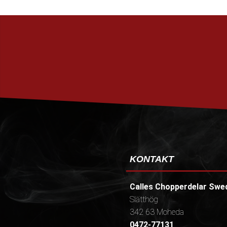
KONTAKT
Calles Chopperdelar Swe
Slätthög
342 63 Moheda
0472-77131