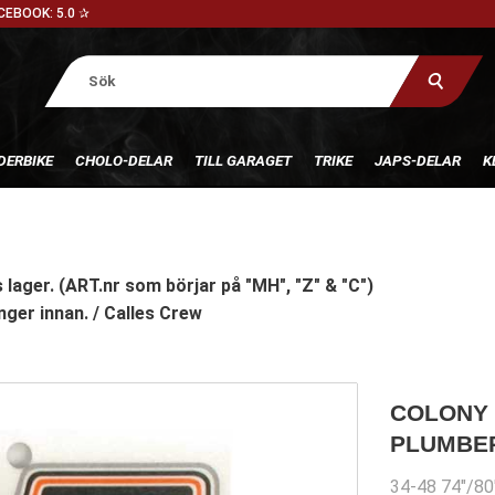
CEBOOK: 5.0 ✰
DERBIKE
CHOLO-DELAR
TILL GARAGET
TRIKE
JAPS-DELAR
K
 lager. (ART.nr som börjar på "MH", "Z" & "C")
nger innan. / Calles Crew
COLONY 
PLUMBE
34-48 74"/80