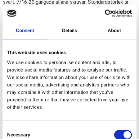
svart; 7/16-20 gängade allena-skruvar; Standardstorlek är
3/8-20 (MCS 515410/45530-35A). OBS: Kräver 7/16-20 kran
för installation.
Consent
Details
About
Dela med dig
F
a
This website uses cookies
c
e
We use cookies to personalise content and ads, to
b
provide social media features and to analyse our traffic.
Omdömen
o
o
We also share information about your use of our site with
k
Du
our social media, advertising and analytics partners who
may combine it with other information that you’ve
provided to them or that they’ve collected from your use
of their services.
C
Necessary
o
Bli den första att lämna ett omdöme.