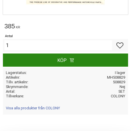
385
KR
Antal
Lägg till
KÖP
Lagerstatus
I lager
Artikelnr
MH508829
Tillv. artikelnr
508829
Skrymmande
Nej
Antal
SET
Tillverkare
COLONY
Visa alla produkter från COLONY