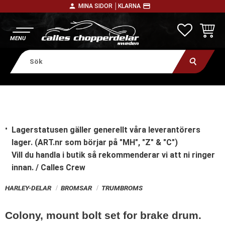
person
payment
MINA SIDOR │
KLARNA
Meny
FAVORITE
KUNDV
Lagerstatusen gäller generellt våra leverantörers
lager. (ART.nr som börjar på "MH", "Z" & "C")
Vill du handla i butik
så rekommenderar vi att ni ringer
innan. / Calles Crew
HARLEY-DELAR
BROMSAR
TRUMBROMS
Colony, mount bolt set for brake drum.