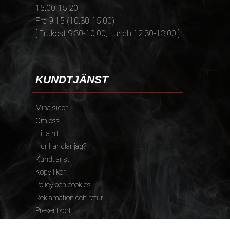
15.00-15.20 ]
Fre 9-15 (10.30-15.00)
[ Frukost 9.30-10.00, Lunch 12.30-13.00 ]
KUNDTJÄNST
Mina sidor
Om oss
Hitta hit
Hur handlar jag?
Kundtjänst
Köpvillkor
Policy och cookies
Reklamation och retur
Presentkort