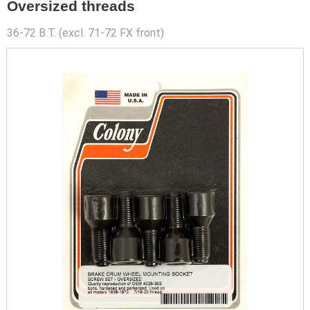
Oversized threads
36-72 B.T. (excl. 71-72 FX front)