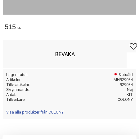
515
KR
Lägg t
BEVAKA
Lagerstatus
Slutsåld
Artikelnr
MH929034
Tillv. artikelnr
929034
Skrymmande
Nej
Antal
KIT
Tillverkare
COLONY
Visa alla produkter från COLONY
Acorn style.