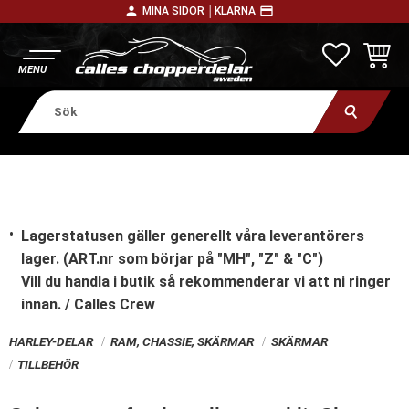
person
payment
MINA SIDOR │
KLARNA
Meny
FAVORITE
KUNDV
Lagerstatusen gäller generellt våra leverantörers
lager. (ART.nr som börjar på "MH", "Z" & "C")
Vill du handla i butik
så rekommenderar vi att ni ringer
innan. / Calles Crew
HARLEY-DELAR
RAM, CHASSIE, SKÄRMAR
SKÄRMAR
TILLBEHÖR