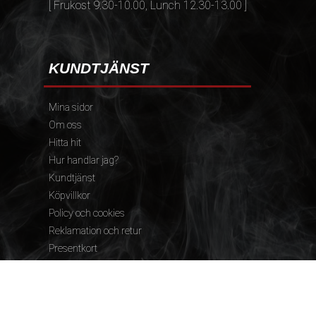
[ Frukost 9.30-10.00, Lunch 12.30-13.00 ]
KUNDTJÄNST
Mina sidor
Om oss
Hitta hit
Hur handlar jag?
Kundtjänst
Köpvillkor
Policy och cookies
Reklamation och retur
Presentkort
FÖLJ OSS