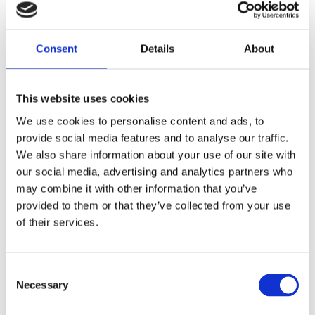
Dela med dig
Consent
Details
About
F
a
c
e
This website uses cookies
b
Omdömen
o
We use cookies to personalise content and ads, to
o
provide social media features and to analyse our traffic.
k
Du
We also share information about your use of our site with
our social media, advertising and analytics partners who
may combine it with other information that you’ve
provided to them or that they’ve collected from your use
of their services.
Bli den första att lämna ett omdöme.
C
Necessary
o
Lathund, modeller
n