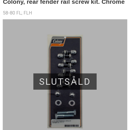
Colony, rear fender rail screw kit. Chrome
58-80 FL; FLH
SLUTSÅLD