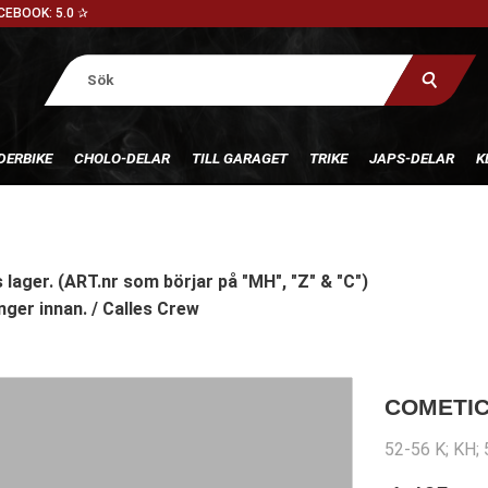
CEBOOK: 5.0 ✰
DERBIKE
CHOLO-DELAR
TILL GARAGET
TRIKE
JAPS-DELAR
K
 lager. (ART.nr som börjar på "MH", "Z" & "C")
nger innan. / Calles Crew
COMETIC
52-56 K; KH;