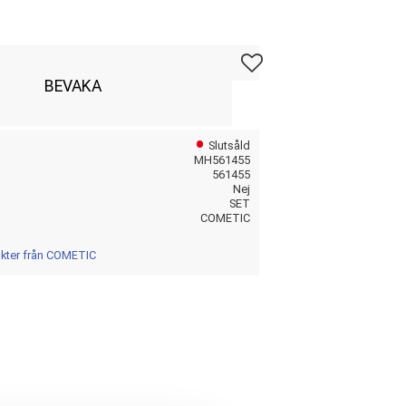
Lägg till i favoriter
BEVAKA
Slutsåld
MH561455
561455
Nej
SET
COMETIC
ukter från COMETIC