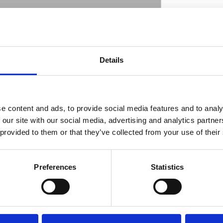
rial). OEM replacement reference 34952-52.
Details
m core with a chemically blown; compounded
D
layer bonded to both sides. Temperature
ubber has a 85% recovery while maintaining
asket sealers or silicone beads are not
e content and ads, to provide social media features and to analy
 our site with our social media, advertising and analytics partn
 provided to them or that they’ve collected from your use of their
Preferences
Statistics