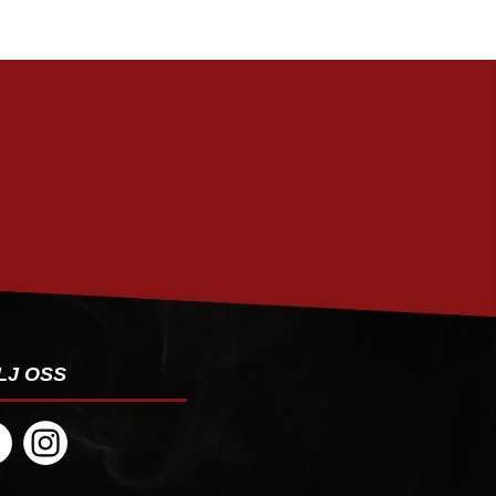
PRENUMERERA
LJ OSS