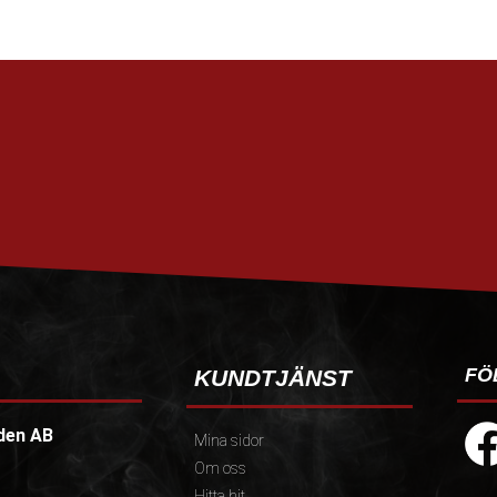
FÖ
KUNDTJÄNST
den AB
Mina sidor
Om oss
Hitta hit