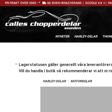
local_shipping
FRI FRAKT ÖVER 2000:- *
NU ÄVEN HEMLEVERANS │ GOOGLE:4.8 ✰│ FA
NYHETER
HARLEY-DELAR
THUN
Lagerstatusen gäller generellt våra leverantörers
Vill du handla i butik
så rekommenderar vi att ni ri
HARLEY-DELAR
MOTORDELAR