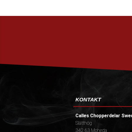
KONTAKT
Calles Chopperdelar Swe
Slätthög
342 63 Moheda