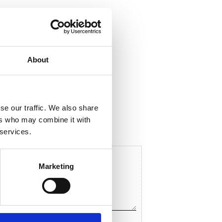
About
ela med dig
F
a
c
se our traffic. We also share
e
b
ers who may combine it with
o
 services.
o
k
Marketing