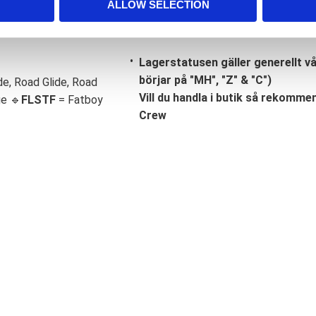
ALLOW SELECTION
Lagerstatusen gäller generellt v
börjar på "MH", "Z" & "C")
de, Road Glide, Road
Vill du handla i butik så rekommend
ge 🔹
FLSTF
= Fatboy
Crew