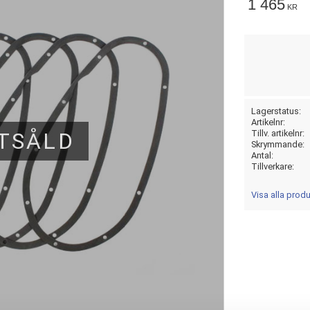
1 465
KR
Lagerstatus
Artikelnr
TSÅLD
Tillv. artikelnr
Skrymmande
Antal
Tillverkare
Visa alla prod