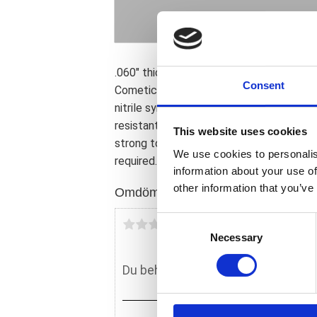
.060" thick AFM (Aluminum Foamet Mate
Consent
Cometic''s AFM gaskets have an aluminu
nitrile synthetic thin foam-like rubber 
resistant to over 250�F (122�C). AFM r
This website uses cookies
strong torque retention. Re-torqueing; g
We use cookies to personalis
required.
information about your use of
other information that you’ve
Omdömen
C
Du
Necessary
o
n
s
e
n