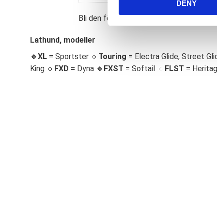
DENY
t
S
Bli den första att lämna ett omdöme.
e
l
Lathund, modeller
e
🔹XL
= Sportster 🔹
Touring
= Electra Glide, Street Gli
c
King 🔹
FXD =
Dyna
🔹
FXST
= Softail 🔹
FLST
= Herita
t
i
o
n